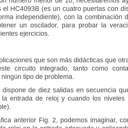
r un número menor de 10, necesitaremos ay
es el HC4093B (es un cuatro puertas con di
forma independiente), con la combinación 
ner un oscilador, para probar la veracid
entes ejercicios.
plicaciones que son más didácticas que otra
ste circuito integrado, tanto como cont
 ningún tipo de problema.
dispone de diez salidas en secuencia qu
la entrada de reloj y cuando los niveles
le).
fica anterior Fig. 2, podemos imaginar, c