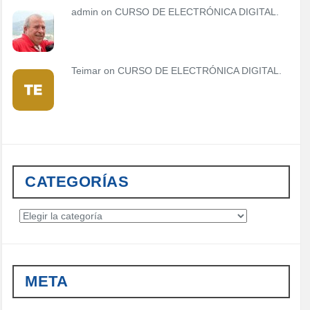
admin
on
CURSO DE ELECTRÓNICA DIGITAL.
Teimar on
CURSO DE ELECTRÓNICA DIGITAL.
CATEGORÍAS
C
a
t
e
g
META
o
r