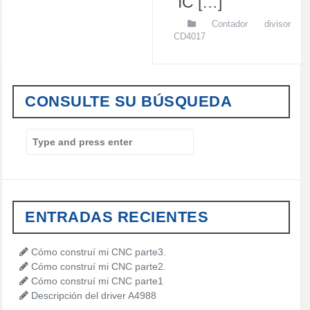
IC […]
Contador divisor
CD4017
CONSULTE SU BÚSQUEDA
S
e
a
r
c
h
ENTRADAS RECIENTES
f
o
r
Cómo construí mi CNC parte3.
:
Cómo construí mi CNC parte2.
Cómo construí mi CNC parte1
Descripción del driver A4988