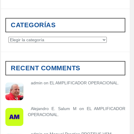
CATEGORÍAS
C
a
t
e
g
RECENT COMMENTS
o
r
í
admin
on
EL AMPLIFICADOR OPERACIONAL.
a
s
Alejandro E. Salum M on
EL AMPLIFICADOR
OPERACIONAL.