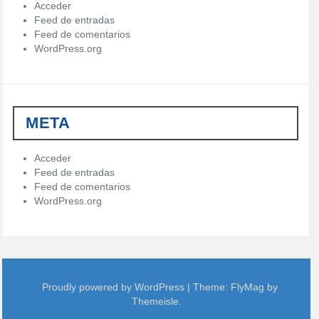
í
Acceder
a
Feed de entradas
s
Feed de comentarios
WordPress.org
META
Acceder
Feed de entradas
Feed de comentarios
WordPress.org
Proudly powered by WordPress
|
Theme:
FlyMag
by
Themeisle.