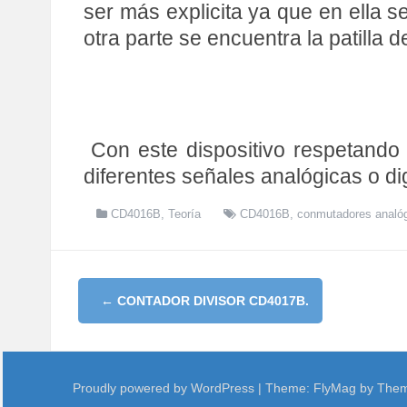
ser más explicita ya que en ella s
otra parte se encuentra la patilla d
Con este dispositivo respetando
diferentes señales analógicas o dig
CD4016B
,
Teoría
CD4016B
,
conmutadores analóg
P
←
CONTADOR DIVISOR CD4017B.
O
S
T
Proudly powered by WordPress
|
Theme:
FlyMag
by Them