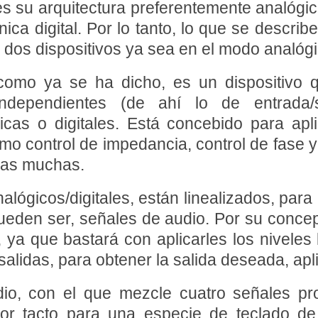
 es su arquitectura preferentemente analógi
ica digital. Por lo tanto, lo que se describ
s dos dispositivos ya sea en el modo analógi
como ya se ha dicho, es un dispositivo q
es independientes (de ahí lo de entrada
gicas o digitales. Está concebido para ap
como control de impedancia, control de fase 
tras muchas.
lógicos/digitales, están linealizados, para
ueden ser, señales de audio. Por su conce
, ya que bastará con aplicarles los niveles
/salidas, para obtener la salida deseada, ap
o, con el que mezcle cuatro señales pro
por tacto para una especie de teclado de