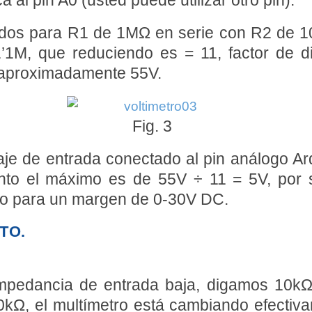
a al pin A0 (usted puede utilizar otro pin).
trados para R1 de 1MΩ en serie con R2 de
1M, que reduciendo es = 11, factor de d
 aproximadamente 55V.
Fig. 3
ltaje de entrada conectado al pin análogo Ar
 tanto el máximo es de 55V ÷ 11 = 5V, po
ro para un margen de 0-30V DC.
TO.
 impedancia de entrada baja, digamos 10kΩ
kΩ, el multímetro está cambiando efectivam