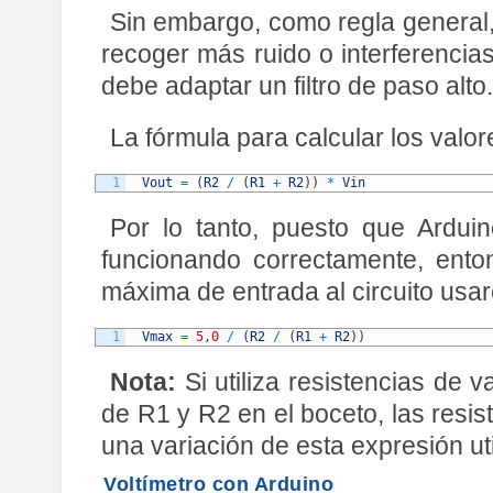
Sin embargo, como regla general,
recoger más ruido o interferencia
debe adaptar un filtro de paso alto.
La fórmula para calcular los valor
1
Vout
=
(
R2
/
(
R1
+
R2
)
)
*
Vin
Por lo tanto, puesto que Ardui
funcionando correctamente, ent
máxima de entrada al circuito usa
1
Vmax
=
5
,
0
/
(
R2
/
(
R1
+
R2
)
)
Nota:
Si utiliza resistencias de 
de R1 y R2 en el boceto, las resis
una variación de esta expresión uti
Voltímetro con Arduino