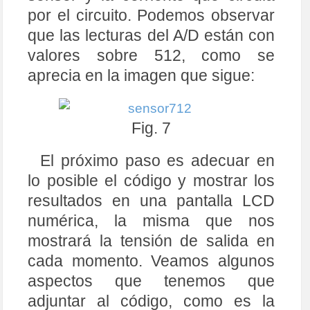
22
// Espectáculo valor transformado en amperio
por el circuito. Podemos observar
s:
23
Serial
.
print
(
" Valor en Amperios: "
)
;
que las lecturas del A/D están con
24
Serial
.
println
(
OutputValue
)
;
valores sobre 512, como se
25
retardo
(
100
)
;
// Tiempo entre lecturas
26
}
aprecia en la imagen que sigue:
Fig. 7
El próximo paso es adecuar en
lo posible el código y mostrar los
resultados en una pantalla LCD
numérica, la misma que nos
mostrará la tensión de salida en
cada momento. Veamos algunos
aspectos que tenemos que
adjuntar al código, como es la