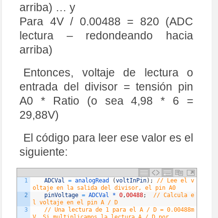
arriba) … y
Para 4V / 0.00488 = 820 (ADC
lectura – redondeando hacia
arriba)
Entonces, voltaje de lectura o
entrada del divisor = tensión pin
A0 * Ratio (o sea 4,98 * 6 =
29,88V)
El código para leer ese valor es el
siguiente:
1
ADCVal
=
analogRead
(
voltInPin
)
;
// Lee el v
oltaje en la salida del divisor, el pin A0
2
pinVoltage
=
ADCVal *
0
,
00488
;
// Calcula e
l voltaje en el pin A / D
3
// Una lectura de 1 para el A / D = 0.00488m
V. Si multiplicamos la lectura A / D por 