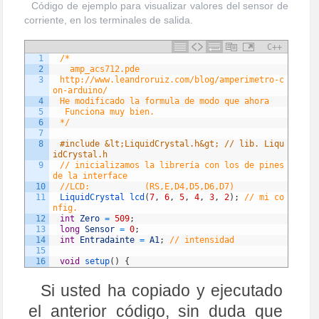
Código de ejemplo para visualizar valores del sensor de
corriente, en los terminales de salida.
C++
1
/*
2
  amp_acs712.pde
3
http://www.leandroruiz.com/blog/amperimetro-c
on-arduino/ 
4
He modificado la formula de modo que ahora
5
 Funciona muy bien.
6
*/
7
8
#include &lt;LiquidCrystal.h&gt; // lib. Liqu
idCrystal.h
9
// inicializamos la librería con los de pines 
de la interface 
10
//LCD:           (RS,E,D4,D5,D6,D7)
11
LiquidCrystal 
lcd
(
7
,
6
,
5
,
4
,
3
,
2
)
;
// mi co
nfig. 
12
int
Zero
=
509
;
13
long
Sensor
=
0
;
14
int
Entradainte
=
A1
;
// intensidad
15
16
void
setup
(
)
{
17
Serial
.
begin
(
9600
)
;
18
// Define el número de columnas y filas del d
Si usted ha copiado y ejecutado
isplay
19
lcd
.
begin
(
20
,
4
)
;
el anterior código, sin duda que
20
lcd
.
setCursor
(
0
,
0
)
;