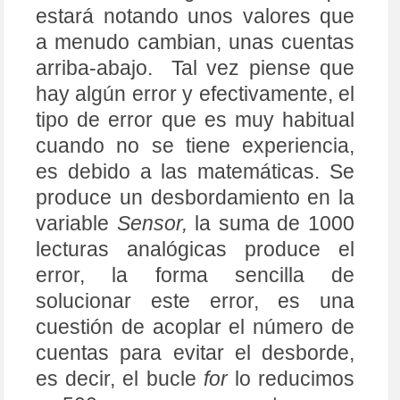
21
lcd
.
print
(
"Sensor ACS712"
)
;
estará notando unos valores que
22
pinMode
(
Entradainte
,
INPUT
)
;
23
digitalWrite
(
Entradainte
,
LOW
)
;
a menudo cambian, unas cuentas
24
Serial
.
println
(
"------------------"
)
;
25
Serial
.
println
(
" AMPERIMETRO DC"
)
;
arriba-abajo. Tal vez piense que
26
Serial
.
println
(
"Max. Corriente: "
)
;
hay algún error y efectivamente, el
27
Serial
.
println
(
"amperimetro.pde"
)
;
28
delay
(
2000
)
;
tipo de error que es muy habitual
29
lcd
.
clear
(
)
;
30
}
cuando no se tiene experiencia,
31
32
void
loop
(
)
{
es debido a las matemáticas. Se
33
// Preparamos el display
34
lcd
.
setCursor
(
0
,
0
)
;
produce un desbordamiento en la
35
lcd
.
print
(
"Current meter"
)
;
36
variable
Sensor,
la suma de 1000
37
// Realizamos la medida
38
// long Sensor = 0;
lecturas analógicas produce el
39
for
(
int
i
=
0
;
i
&lt
;
1000
;
i
++
)
{
40
Sensor
+=
analogRead
(
Entradainte
)
;
error, la forma sencilla de
41
}
42
Sensor
/=
1000
;
// promedio
solucionar este error, es una
43
float
Intensidad
=
(
5.0
*
(
float
)
(
Sensor
-
Zero
)
/
1024.0
)
*
1000
/
66
;
// la condición es
cuestión de acoplar el número de
44
// que el valor de Zero sea el que lee el sen
sor.
cuentas para evitar el desborde,
45
Serial
.
print
(
"Intensidad: "
)
;
46
Serial
.
print
(
Intensidad
)
;
es decir, el bucle
for
lo reducimos
47
Serial
.
println
(
" A"
)
;
48
// Escribimos el valor