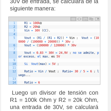
30V de entrada, se calculará de la
siguiente manera:
1
R1
=
100k
Ω
2
R2
=
20k
Ω
3
Vin
=
30V
(
CC
)
.
4
5
Vout
=
(
R1
/
(
R1
+
R2
)
)
*
Vin
;
Vout
=
(
10
0000
/
(
100000
+
20000
)
)
*
30v
;
6
Vout
=
(
100000
/
120000
)
*
30v
7
8
Vout
=
0.83
*
30V
=
24
,
9V
;
no 
se 
admite
,
p
or 
exceso
,
el 
max
.
es
5V
9
10
Si  
Vout
(
max
)
=
5V
;
11
12
Ratio
=
Vin
/
Vout
;
Ratio
=
30
/
5
=
6
;
l
uego
.
.
.
13
14
Ratio
=
6
Luego un divisor de tensión con
R1 = 100k Ohm y R2 = 20k Ohm,
una entrada de 30V, se calculará