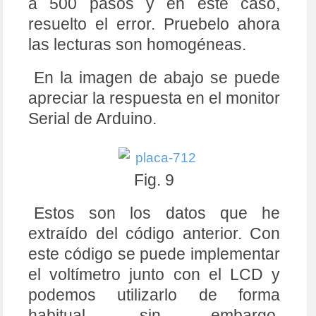
a 500 pasos y en este caso,
49
lcd
.
setCursor
(
0
,
1
)
;
50
lcd
.
print
(
"I = "
)
;
resuelto el error. Pruebelo ahora
51
lcd
.
setCursor
(
4
,
1
)
;
52
lcd
.
print
(
Intensidad
,
3
)
;
las lecturas son homogéneas.
53
lcd
.
setCursor
(
10
,
1
)
;
54
lcd
.
print
(
"A"
)
;
55
En la imagen de abajo se puede
56
// Esperamos un poco
57
delay
(
200
)
;
apreciar la respuesta en el monitor
58
}
Serial de Arduino.
Fig. 9
Estos son los datos que he
extraído del código anterior. Con
este código se puede implementar
el voltímetro junto con el LCD y
podemos utilizarlo de forma
habitual, sin embargo,