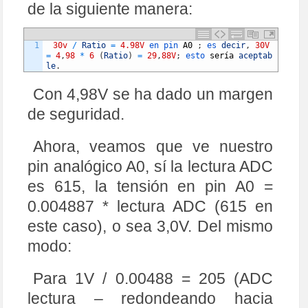
de la siguiente manera:
1
30v
/
Ratio
=
4.98V
en 
pin 
A0
;
es 
decir
,
30V
=
4
,
98
*
6
(
Ratio
)
=
29
,
88V
;
esto 
ser
í
a
aceptab
le
.
Con 4,98V se ha dado un margen
de seguridad.
Ahora, veamos que ve nuestro
pin analógico A0, sí la lectura ADC
es 615, la tensión en pin A0 =
0.004887 * lectura ADC (615 en
este caso), o sea 3,0V. Del mismo
modo:
Para 1V / 0.00488 = 205 (ADC
lectura – redondeando hacia