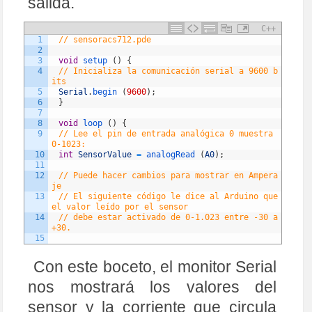
salida.
C++
1
// sensoracs712.pde
2
3
void
setup
(
)
{
4
// Inicializa la comunicación serial a 9600 b
its
5
Serial
.
begin
(
9600
)
;
6
}
7
8
void
loop
(
)
{
9
// Lee el pin de entrada analógica 0 muestra 
0-1023:
10
int
SensorValue
=
analogRead
(
A0
)
;
11
12
// Puede hacer cambios para mostrar en Ampera
je 
13
// El siguiente código le dice al Arduino que 
el valor leído por el sensor 
14
// debe estar activado de 0-1.023 entre -30 a 
+30.
15
16
int
OutputValue
=
map
(
SensorValue
,
0
,
1023
,
-
30
,
30
)
;
Con este boceto, el monitor Serial
17
// Mostrar valor leído por el sensor:
18
nos mostrará los valores del
19
Serial
.
print
(
"Sensor: "
)
;
20
Serial
.
print
(
SensorValue
)
;
sensor y la corriente que circula
21