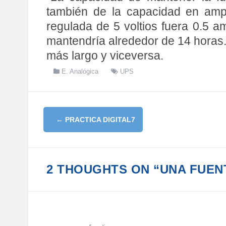
también de la capacidad en amper
regulada de 5 voltios fuera 0.5 a
mantendría alrededor de 14 horas
más largo y viceversa.
E. Analógica
UPS
P
←
PRACTICA DIGITAL7
O
S
T
2 THOUGHTS ON “UNA FUENT
N
A
V