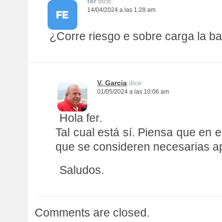
I
fer
dice:
14/04/2024 a las 1:28 am
G
A
¿Corre riesgo e sobre carga la ba
T
I
O
V. Garcia
dice:
N
01/05/2024 a las 10:06 am
Hola fer.
Tal cual está sí. Piensa que en 
que se consideren necesarias ap
Saludos.
Comments are closed.