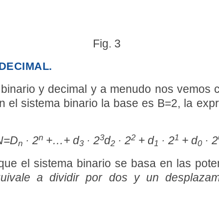
Fig. 3
 DECIMAL.
as binario y decimal y a menudo nos vemos 
en el sistema binario la base es B=2, la ex
n
3
2
1
N=D
· 2
+…+ d
· 2
d
· 2
+ d
· 2
+ d
· 2
n
3
2
1
0
que el sistema binario se basa en las pot
uivale a dividir por dos y un desplazam