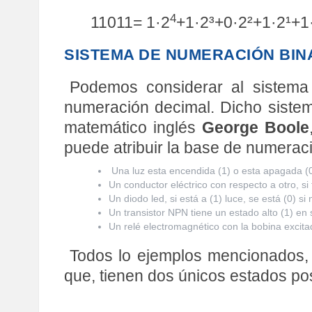
4
11011= 1·2
+1·2³+0·2²+1·2¹+
SISTEMA DE NUMERACIÓN BIN
Podemos considerar al sistema
numeración decimal. Dicho sistem
matemático inglés
George Boole
puede atribuir la base de numeraci
Una luz esta encendida (1) o esta apagada (0
Un conductor eléctrico con respecto a otro, si t
Un diodo led, si está a (1) luce, se está (0) si 
Un transistor NPN tiene un estado alto (1) en 
Un relé electromagnético con la bobina excitada
Todos lo ejemplos mencionados, 
que, tienen dos únicos estados pos