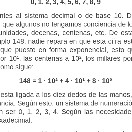
0, 1, 2, 3, 4, 5, 6, 7, 8, 9
ntes al sistema decimal o de base 10. De
e que algunos no tengamos conciencia de l
nidades, decenas, centenas, etc. De est
lo 148, nadie repara en que esta cifra e
que puesto en forma exponencial, esto qu
r 10¹, las centenas a 10², los millares por 
como sigue:
148 = 1 · 10² + 4 · 10¹ + 8 · 10º
esta ligada a los diez dedos de las manos,
ncia. Según esto, un sistema de numeració
 ser 0, 1, 2, 3, 4. Según las necesidade
exadecimal.