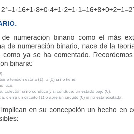
1·2°=1·16+1·8+0·4+1·2+1·1=16+8+0+2+1=2
ARIO.
 de numeración binario como el más ex
a de numeración binario, nace de la teorí
, como ya se ha comentado. Recordemos l
ón binaria:
).
iene tensión está a (1), o (0) si no tiene.
no luce.
su colector, si no conduce y si conduce, un estado bajo (0).
, cierra un circuito (1) o abre un circuito (0) si no está excitada.
implican en su concepción un hecho en co
ibles: