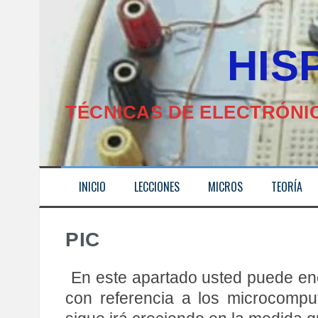
S
k
i
HISPAV
p
t
o
c
o
TÉCNICAS DE ELECTRÓNIC
n
t
e
n
t
INICIO
LECCIONES
MICROS
TEORÍA
PIC
En este apartado usted puede enc
con referencia a los microcomput