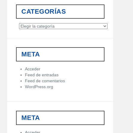
CATEGORÍAS
C
a
t
e
g
META
o
r
í
Acceder
a
Feed de entradas
s
Feed de comentarios
WordPress.org
META
Acceder