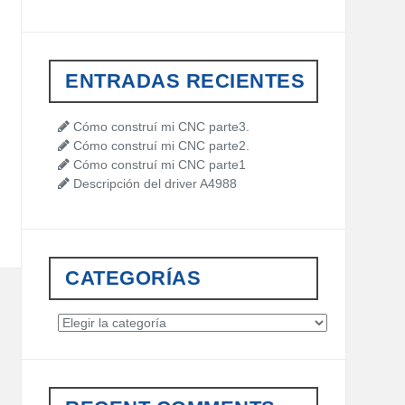
a
r
c
h
ENTRADAS RECIENTES
f
o
r
Cómo construí mi CNC parte3.
:
Cómo construí mi CNC parte2.
Cómo construí mi CNC parte1
Descripción del driver A4988
CATEGORÍAS
C
a
t
e
g