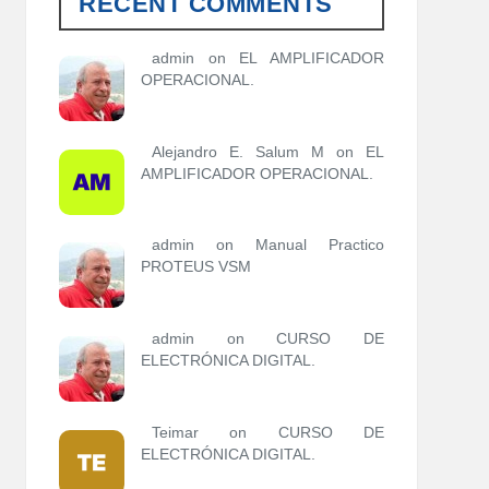
RECENT COMMENTS
o
r
í
admin
on
EL AMPLIFICADOR
a
OPERACIONAL.
s
Alejandro E. Salum M on
EL
AMPLIFICADOR OPERACIONAL.
admin
on
Manual Practico
PROTEUS VSM
admin
on
CURSO DE
ELECTRÓNICA DIGITAL.
Teimar on
CURSO DE
ELECTRÓNICA DIGITAL.