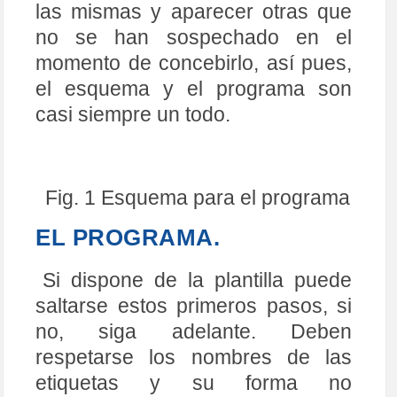
68
;
--
--
--
--
--
--
--
--
--
--
AQUI 
CONTINUA 
PROGRAMA
las mismas y aparecer otras que
--
--
--
--
--
--
--
--
--
--
--
--
--
--
--
--
no se han sospechado en el
69
.
.
.
70
.
.
.
momento de concebirlo, así pues,
71
END
;
fin 
de 
programa
el esquema y el programa son
casi siempre un todo.
Fig. 1 Esquema para el programa
EL PROGRAMA.
Si dispone de la plantilla puede
saltarse estos primeros pasos, si
no, siga adelante. Deben
respetarse los nombres de las
etiquetas y su forma no