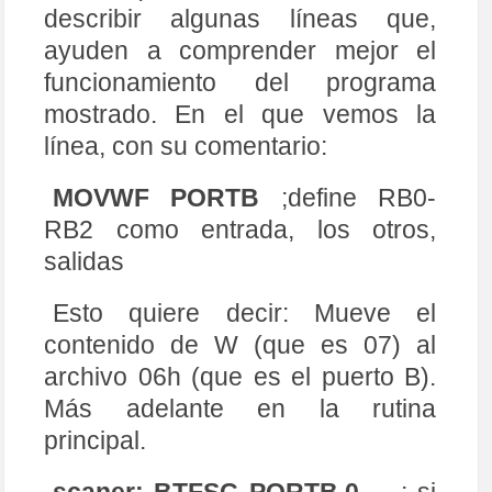
SC
describir algunas líneas que,
19
;
_
_
CONFIG
h
'3FFB'
20
;
0011
1111
1111
1011
ayuden a comprender mejor el
21
22
;
Definicion
o
Declaracion 
de 
equs
(
igualdad
funcionamiento del programa
es
)
23
mostrado. En el que vemos la
24
d1	
equ
0x0C
;
siempre 
se 
necesitan 
un 
línea, con su comentario:
par
25
d2	
equ
0x0D
;
de 
registros 
auxiliares
26
d3	
equ
0x0E
27
MOVWF PORTB
;define RB0-
28
;
--
--
-
Ficheros 
de 
Registro
--
--
--
--
--
--
--
--
-
-
--
--
--
--
--
--
--
-
RB2 como entrada, los otros,
29
salidas
30
;
DEFINIMOS 
LOS 
BANCOS
31
#define	bank1	BSF STATUS,RP0	;Macro par
a abreviar el BANCO 1
32
#define	bank0	BCF STATUS,RP0	;Macro par
Esto quiere decir: Mueve el
a abreviar el BANCO 0
33
contenido de W (que es 07) al
34
Org
0x00
;
Posicion
0
de 
la 
Memoria 
de 
P
archivo 06h (que es el puerto B).
rograma
(
apuntador
)
35
;
Más adelante en la rutina
36
GOTO
inicio
;
Va
a
la 
etiqueta 
INICIO
37
;
principal.
38
inicio
:
CLRF	
STATUS
39
40
bank1
;
Va
a
pagina1 
para 
configurar 
puertos