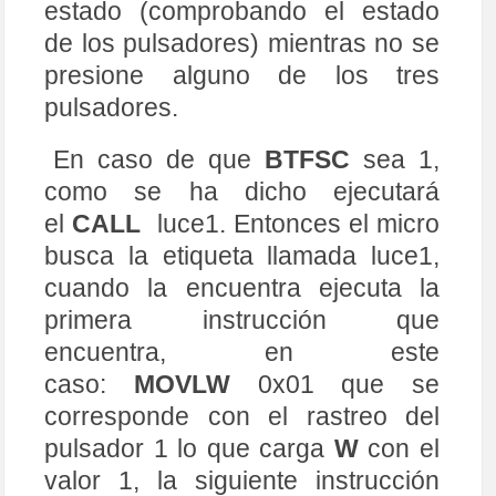
estado (comprobando el estado
86
GOTO
pausa1	
87
GOTO
$
+
2
de los pulsadores) mientras no se
88
DECFSZ   
d2
,
1
89
GOTO
pausa1 
presione alguno de los tres
90
GOTO
$
+
2
91
DECFSZ   
d3
,
1
pulsadores.
92
GOTO
pausa1 
93
94
goto
$
+
1
En caso de que
BTFSC
sea 1,
95
goto
$
+
1
96
goto
$
+
1
como se ha dicho ejecutará
97
RETURN
98
el
CALL
luce1. Entonces el micro
99
END
busca la etiqueta llamada luce1,
cuando la encuentra ejecuta la
primera instrucción que
encuentra, en este
caso:
MOVLW
0x01 que se
corresponde con el rastreo del
pulsador 1 lo que carga
W
con el
valor 1, la siguiente instrucción