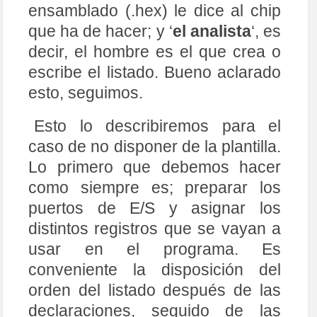
28
ensamblado (.hex) le dice al chip
29
LIST
P
=
PIC16F84
30
#INCLUDE 	  ;Inclusion de fichero de etiq
que ha de hacer; y ‘
el analista
‘, es
uetas
31
decir, el hombre es el que crea o
32
;
*
*
*
*
*
*
*
*
*
*
*
*
*
*
*
*
Oscilador
(
Reloj
)
utilizand
o *
*
*
*
*
*
*
*
*
*
*
*
*
*
*
*
escribe el listado. Bueno aclarado
33
;
34
;
04Mhz
en 
modo 
XT 
con
1
useg 
por 
instrucci
ó
esto, seguimos.
n
,
_XT
_
OSC
35
;
36
;
Red 
RC 
alrededor 
de
3MHz
,
_RC
_
OSC
Esto lo describiremos para el
37
38
;
ATENCION
.
No 
usar 
la 
siguiente
l
í
nea 
hasta 
s
caso de no disponer de la plantilla.
aber 
bien 
su 
significado
.
39
;
__CONFIG       
_CP_OFF
&
amp
;
_PWRTE_OFF
&
am
Lo primero que debemos hacer
p
;
_WDT_OFF
&
amp
;
_XT
_
OSC
40
;
como siempre es; preparar los
41
;
42
;
Definicion
o
Declaracion 
de 
equs
(
igualdade
puertos de E/S y asignar los
s
)
distintos registros que se vayan a
43
44
CONTA	
equ
0x0C
;
MEMORIA 
empieza 
en
0CH
usar en el programa. Es
45
;
CONTA 
registro 
auxiliar 
para 
RETA
RDO
conveniente la disposición del
46
DIGITO	
equ
0x0D
;
registro 
auxiliar 
que 
lle
va 
el 
conteo 
del 
digito
orden del listado después de las
47
48
;
DEFINICIONES 
USUARIO
declaraciones, seguido de las
49
#define	bank1	bsf STATUS,RP0	;Macro para 