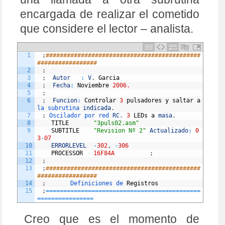
encargada de realizar el cometido
que considere el lector – analista.
1
;
############################################
#################
2
;
3
;
Autor
:
V
.
Garcia
4
;
Fecha
:
Noviembre
2006.
5
;
6
;
Funcion
:
Controlar
3
pulsadores
y
saltar
a
la 
subrutina 
indicada
.
7
;
Oscilador 
por 
red 
RC
.
3
LEDs
a
masa
.
8
TITLE
"3puls02.asm"
9
SUBTITLE
"Revision Nº 2"
Actualizado
:
0
3
-
07
10
ERRORLEVEL
-
302
,
-
306
11
PROCESSOR
16F84A
;
12
;
13
;
############################################
#################
14
;
Definiciones 
de 
Registros
15
;
===
===
===
===
===
===
===
===
===
===
===
===
===
===
==
=
===
===
===
===
===
16
LIST
P
=
PIC16F84A
17
#include 
Creo que es el momento de
18
__CONFIG  
_CP_OFF
&
amp
;
_WDT_OFF
&
amp
;
_RC
_
O