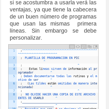
si se acostumbra a usarla verá las
ventajas, ya que tiene la cabecera
de un buen número de programas
que usan las mismas primera
líneas. Sin embargo se debe
personalizar.
1
;
^
^
^
^
^
^
^
^
^
^
^
^
^
^
^
^
^
^
^
^
^
^
^
^
^
^
^
^
^
^
^
^
^
^
^
^
^
^
^
^
^
^
^
^
^
^
^
^
^
^
^
^
^
^
^
^
^
^
^
^
^
^
^
^
^
^
^
2
;
PLANTILLA 
DE 
PROGRAMACION 
EN 
PIC
^
3
;
^
4
;
Estas
l
í
neas 
sirven 
de 
informaci
ó
n
al 
pr
ogramador
^
5
;
Deben 
documentarse 
todas 
las 
rutinas
y
el 
m
otivo 
de 
ser
^
6
;
(
Las 
tildes 
est
á
n
omitidas 
de 
manera 
inte
ncionada
)
^
7
;
^
8
;
NO 
OLVIDE 
HACER 
UNA 
COPIA 
DE 
ESTE 
ARCHIVO 
ENTES 
DE 
USARLO
^
9
;
____________________________________________
_____________________
^