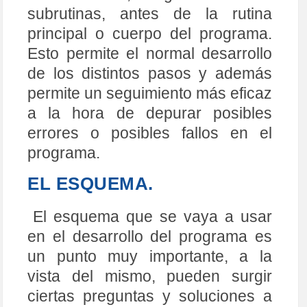
abreviar el BANCO 1
subrutinas, antes de la rutina
50
#define	bank0	bcf STATUS,RP0	;Macro para 
abreviar el BANCO 0
principal o cuerpo del programa.
51
52
Org
0x00
;
Posicion
0
de 
la 
Memoria 
de 
Pr
Esto permite el normal desarrollo
ograma
(
apuntador
)
53
;
Viene 
cuando 
damos 
tensi
ó
n
al 
circ
de los distintos pasos y además
uito
.
54
goto
INICIO
;
Salta
a
la 
etiqueta 
INICIO
permite un seguimiento más eficaz
55
;
56
;
AQUI 
DEBEN 
IR 
LAS 
SUBRUTINAS 
COMO 
RETARDO
,
a la hora de depurar posibles
TABLAS
,
ETC
.
57
;
errores o posibles fallos en el
58
.
.
.
59
.
.
.
programa.
60
;
--
--
--
--
--
--
--
--
--
--
AQUI 
EMPIEZA 
PROGRAMA
-
-
--
--
--
--
--
--
--
--
--
--
--
--
--
--
--
61
EL ESQUEMA.
62
Inicio
:
bank1
;
Ir
a
pagina1 
para 
ajustar 
los 
puertos
63
MOVLW
00h
;
Cargar
00
=
b
'00000000'
en
El esquema que se vaya a usar
W
64
MOVWF 
TRISA
;
Hacer 
salida 
todas 
las
en el desarrollo del programa es
l
í
neas 
PORTA    
65
MOVLW 
FFh
;
Cargar 
FF
=
b
'111111
un punto muy importante, a la
11'
66
MOVWF 
TRISB
;
Hacer 
salida 
todas 
las
vista del mismo, pueden surgir
l
í
neas 
PORTB   
67
bank0
;
Ir
a
pagina0 
para 
segu
ciertas preguntas y soluciones a
ir 
programa