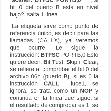
scaner: BTFSC PORTB,0
; si
41
MOVLW
0x07
;
pone 
el 
literal
07h
=
b00
bit 0 del puerto B esta en nivel
00
0111
en 
el 
registro
W
42
MOVWF	
PORTB
;
define 
RB0
-
RB2 
como 
entra
bajo?, salta 1 línea
da
,
los 
otros
,
salidas
43
CLRF	
PORTA
;
limpia 
el 
puerto
A
,
sali
das
La etiqueta sirve como punto de
44
;
define 
todo 
el 
puerto
A
c
omo 
salida
referencia único, es decir para las
45
bank0
;
Regresa
a
pagina0 
para 
contin
uar
llamadas (CALL’s), ya veremos
46
47
CLRF	
PORTA
;
limpia 
el 
puerto
A
que ocurre. Le sigue la
48
49
;
Escanea 
los
3
pulsadores 
hasta 
que 
se 
pu
instrucción:
BTFSC
PORTB,0 Esto
lsa 
uno
50
;
quiere decir:
B
it
T
est,
S
kip if
C
lear,
51
scaner
:
BTFSC 
PORTB
,
0
;
bit
0
del 
puerto
B
esta 
en 
nivel 
bajo
,
salta
1
linea
se refiere a, comprobar el bit 0 del
52
CALL  
luce1
;
salta
a
encender 
LE
D1
archivo 06h (puerto B), si es 0 la
53
BTFSC 
PORTB
,
1
;
bit
1
del 
puerto
B
esta 
en 
nivel 
bajo
,
salta
1
linea
instrucción
CALL
luce1, se
54
CALL  
luce2
;
salta
a
encender 
LE
D2
ignora, se trata como un
NOP
y
55
BTFSC 
PORTB
,
2
;
bit
2
del 
puerto
B
esta 
en 
nivel 
bajo
,
salta
1
linea
continúa en la línea que sigue, si
56
CALL  
luce3
;
salta
a
encender 
LE
D3
el resultado de comprobar es 1, se
57
GOTO
scaner
;
repite 
secuencia 
58