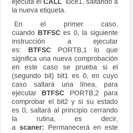
ejecuta el
CALL
luce1, saltando a
59
luce1
:
MOVLW
0x01
;
pone
a
1
60
MOVWF	
PORTA
;
para 
encender 
LED1
la nueva etiqueta.
61
CALL	
pausa
;
salta
a
rutina 
de 
ret
ardo
62
CLRF    
PORTA
En el primer caso,
63
RETURN
64
cuando
BTFSC
es 0, la siguiente
65
luce2
:
MOVLW
0x02
;
pone
a
1
66
MOVWF	
PORTA
;
para 
encender 
LED2
instrucción a ejecutar
67
CALL	
pausa
;
salta
a
rutina 
de 
ret
ardo
es:
BTFSC
PORTB,1 lo que
68
CLRF    
PORTA
significa una nueva comprobación
69
RETURN
70
en este caso se prueba si el
71
luce3
:
MOVLW
0x04
;
pone
a
1
72
MOVWF	
PORTA
;
para 
encender 
LED3
(segundo bit) bit1 es 0, en cuyo
73
CALL	
pausa
;
salta
a
rutina 
de 
ret
ardo
caso saltará una línea, para
74
CLRF    
PORTA
75
RETURN
ejecutar
BTFSC
PORTB,2 para
76
;
--
--
--
Rutina 
de 
retardo
--
--
-
77
pausa
:
MOVLW
0x07
;
b
'00000111 = 7d 
comprobar el bit2 y si su estado
78
        MOVWF	 d1     ;2Ah
79
        MOVWF	 0x2F   ;b'
00101111
=
47d
es 0, saltará al principio cerrando
80
MOVWF	 
d2
81
MOVWF
0x03
;
b
'
00000011
=
3d
la rutina, es decir,
82
MOVWF	 
d3
83
a
scaner:
Permanecerá en este
84
pausa1
:
85
DECFSZ   
d1
,
1
;
Lazo 
interior