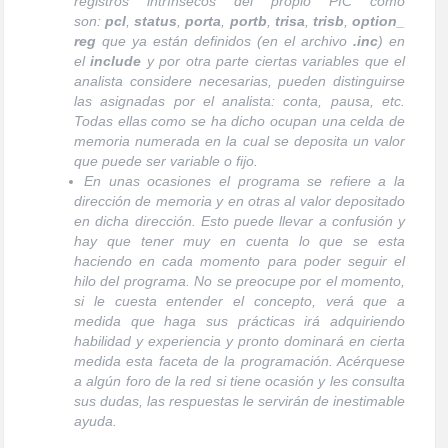
registros intrínsecos del propio PIC como
son:
pcl
,
status
,
porta
,
portb
,
trisa
,
trisb
,
option_
reg
que ya están definidos (en el archivo
.inc
) en
el
include
y por otra parte ciertas variables que el
analista considere necesarias, pueden distinguirse
las asignadas por el analista: conta, pausa, etc.
Todas ellas como se ha dicho ocupan una celda de
memoria numerada en la cual se deposita un valor
que puede ser variable o fijo.
En unas ocasiones el programa se refiere a la
dirección de memoria y en otras al valor depositado
en dicha dirección. Esto puede llevar a confusión y
hay que tener muy en cuenta lo que se esta
haciendo en cada momento para poder seguir el
hilo del programa. No se preocupe por el momento,
si le cuesta entender el concepto, verá que a
medida que haga sus prácticas irá adquiriendo
habilidad y experiencia y pronto dominará en cierta
medida esta faceta de la programación. Acérquese
a algún foro de la red si tiene ocasión y les consulta
sus dudas, las respuestas le servirán de inestimable
ayuda.