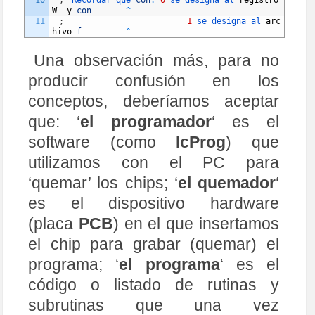
10
;
Recordar 
que 
con
:
0
se 
designa 
al 
registro
W
y
con
^
11
;
1
se 
designa 
al 
arc
hivo
f
^
12
;
^
13
;
Indicar 
el 
chip
a
usar
=&
gt
;
LIST
P
=
PIC1
Una observación más, para no
6F84
;
y
solo 
F84 
chip
^
14
;
Y
la 
directiva 
include
=&
gt
;
#INCLUDE 		
producir confusión en los
   ^
15
;
^
conceptos, deberíamos aceptar
16
;
Indicar 
que 
hace 
el 
progr
.
=&
gt
;
Tema 
del 
q
ue 
trata
^
que: ‘
el programador
‘ es el
17
;
TITULO
,
FECHA
,
ET
C
.
software (como
IcProg
) que
^
utilizamos con el PC para
18
;
^
^
^
^
^
^
^
^
^
^
^
^
^
^
^
^
^
^
^
^
^
^
^
^
^
^
^
^
^
^
^
^
^
^
^
^
^
^
^
^
^
^
^
^
^
^
^
^
^
^
^
^
^
^
^
^
^
^
^
^
^
^
^
^
^
^
^
‘quemar’ los chips; ‘
el quemador
‘
19
;
20
TITLE
"X ejemp. Contado
es el dispositivo hardware
r doble 00-99"
21
SUBTITLE
"Revision Nº X"
(placa
PCB
) en el que insertamos
22
;
Fecha
:
00
/
00
/
00
23
;
Autor
:
?
?
?
?
?
?
el chip para grabar (quemar) el
24
;
____________________________________________
______________________
programa; ‘
el programa
‘ es el
25
26
ERRORLEVEL
0
,
-
302
,
-
306
código o listado de rutinas y
;
mensajes 
de 
error
27
PROCESSOR
16F84A
;
subrutinas que una vez
16F84A
-
20
/
P