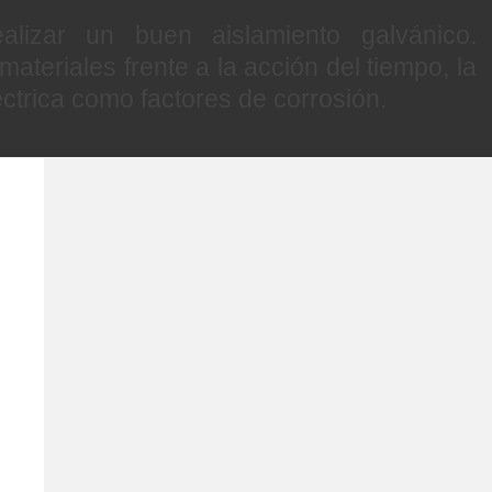
alizar un buen aislamiento galvánico.
teriales frente a la acción del tiempo, la
éctrica como factores de corrosión.