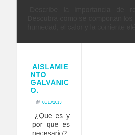
Describe la importancia de re
Descubra como se comportan los ma
humedad, el calor y la corriente el
AISLAMIE
NTO
GALVÁNIC
O.
08/10/2013
¿Que es y
por que es
necesario?