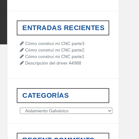
a
r
c
h
ENTRADAS RECIENTES
f
o
r
Cómo construí mi CNC parte3.
:
Cómo construí mi CNC parte2.
Cómo construí mi CNC parte1
Descripción del driver A4988
CATEGORÍAS
C
a
t
e
g