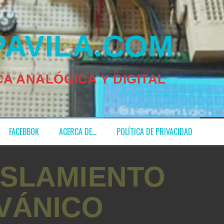
ILA.COM
A ANALÓGICA Y DIGITAL
FACEBBOK
ACERCA DE…
POLÍTICA DE PRIVACIDAD
ISLAMIENTO
VÁNICO