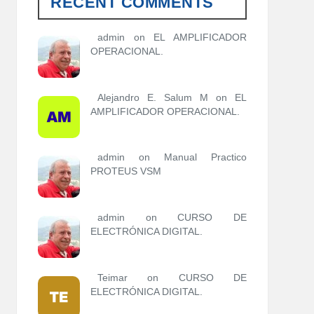
RECENT COMMENTS
o
r
í
admin
on
EL AMPLIFICADOR
a
OPERACIONAL.
s
Alejandro E. Salum M on
EL
AMPLIFICADOR OPERACIONAL.
admin
on
Manual Practico
PROTEUS VSM
admin
on
CURSO DE
ELECTRÓNICA DIGITAL.
Teimar on
CURSO DE
ELECTRÓNICA DIGITAL.