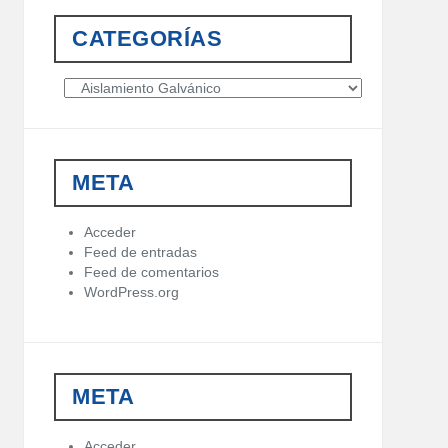
CATEGORÍAS
C
a
t
e
g
META
o
r
í
Acceder
a
Feed de entradas
s
Feed de comentarios
WordPress.org
META
Acceder