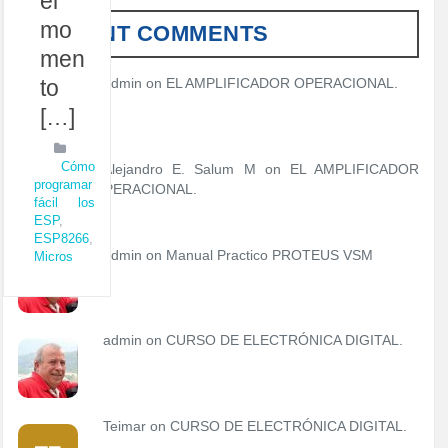
el
mo
RECENT COMMENTS
men
to
admin
on
EL AMPLIFICADOR OPERACIONAL.
[…]
Cómo
Alejandro E. Salum M on
EL AMPLIFICADOR
programar
OPERACIONAL.
fácil los
ESP
,
ESP8266
,
admin
on
Manual Practico PROTEUS VSM
Micros
admin
on
CURSO DE ELECTRÓNICA DIGITAL.
Teimar on
CURSO DE ELECTRÓNICA DIGITAL.