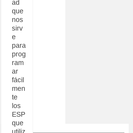
ad
que
nos
sirv
e
para
prog
ram
ar
fácil
men
te
los
ESP
que
utiliz