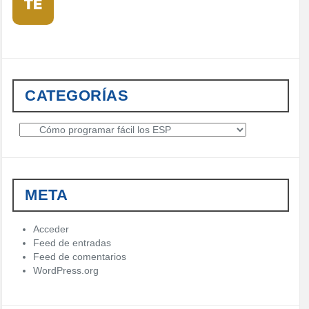
CATEGORÍAS
C
a
t
e
g
META
o
r
í
Acceder
a
Feed de entradas
s
Feed de comentarios
WordPress.org