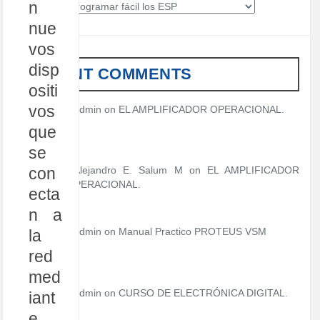
n
C
a
nue
t
vos
e
g
disp
RECENT COMMENTS
o
ositi
r
í
vos
admin
on
EL AMPLIFICADOR OPERACIONAL.
a
que
s
se
con
Alejandro E. Salum M on
EL AMPLIFICADOR
OPERACIONAL.
ecta
n a
admin
on
Manual Practico PROTEUS VSM
la
red
med
admin
on
CURSO DE ELECTRÓNICA DIGITAL.
iant
e