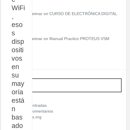
WiFi
Teimar on
CURSO DE ELECTRÓNICA DIGITAL.
,
eso
s
Teimar on
Manual Practico PROTEUS VSM
disp
ositi
vos
en
su
may
META
oría
está
Acceder
Feed de entradas
n
Feed de comentarios
bas
WordPress.org
ado