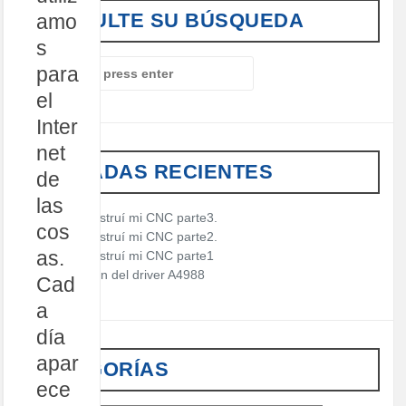
CONSULTE SU BÚSQUEDA
amo
s
S
para
e
el
a
r
Inter
c
net
h
ENTRADAS RECIENTES
f
de
o
las
r
Cómo construí mi CNC parte3.
cos
:
Cómo construí mi CNC parte2.
as.
Cómo construí mi CNC parte1
Descripción del driver A4988
Cad
a
día
apar
CATEGORÍAS
ece