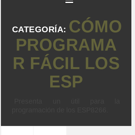
CÓMO
CATEGORÍA:
PROGRAMA
R FÁCIL LOS
ESP
Presenta un útil para la
programación de los ESP8266.