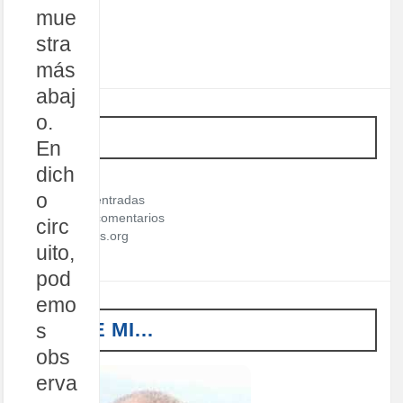
mue
stra
más
abaj
o.
META
En
dich
Acceder
o
Feed de entradas
Feed de comentarios
circ
WordPress.org
uito,
pod
emo
SOBRE MI…
s
obs
erva