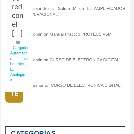
red,
Alejandro E. Salum M on
EL AMPLIFICADOR
con
OPERACIONAL.
el
[…]
admin
on
Manual Practico PROTEUS VSM
Cargador
Automátic
o de
admin
on
CURSO DE ELECTRÓNICA DIGITAL.
baterías
,
E.
Analógic
a
Teimar on
CURSO DE ELECTRÓNICA DIGITAL.
CATEGORÍAS