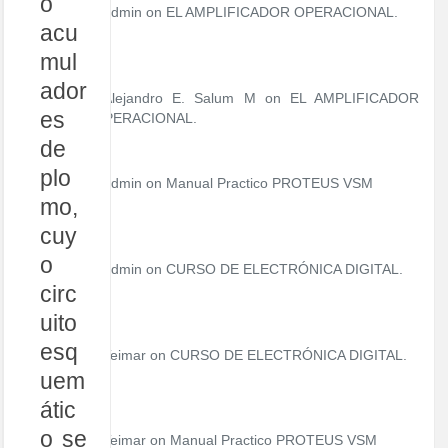
o
í
admin
on
EL AMPLIFICADOR OPERACIONAL.
a
acu
s
mul
ador
Alejandro E. Salum M on
EL AMPLIFICADOR
es
OPERACIONAL.
de
plo
admin
on
Manual Practico PROTEUS VSM
mo,
cuy
o
admin
on
CURSO DE ELECTRÓNICA DIGITAL.
circ
uito
esq
Teimar on
CURSO DE ELECTRÓNICA DIGITAL.
uem
átic
o se
Teimar on
Manual Practico PROTEUS VSM