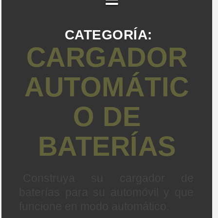
CATEGORÍA:
CARGADOR
AUTOMÁTIC
O DE
BATERÍAS
Construya su cargador de
baterías para su automóvil y que
funcione en modo automático.