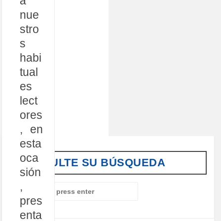
a
nue
stro
s
habi
tual
es
lect
ores
, en
esta
oca
CONSULTE SU BÚSQUEDA
sión
,
S
e
pres
a
enta
r