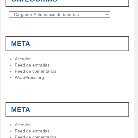
C
a
t
e
g
META
o
r
í
Acceder
a
Feed de entradas
s
Feed de comentarios
WordPress.org
META
Acceder
Feed de entradas
Feed de comentarios