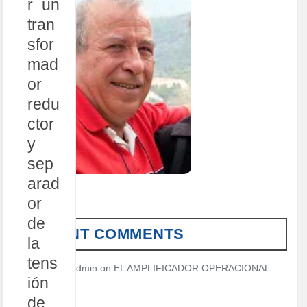
r un
tran
sfor
mad
or
redu
ctor
y
sep
arad
or
de
RECENT COMMENTS
la
tens
admin
on
EL AMPLIFICADOR OPERACIONAL.
ión
de