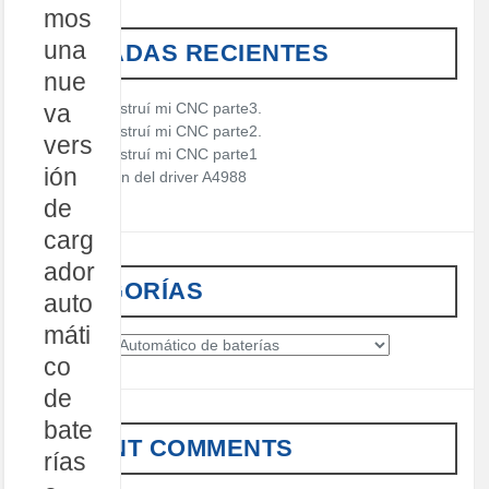
c
mos
h
una
ENTRADAS RECIENTES
f
nue
o
r
va
Cómo construí mi CNC parte3.
:
Cómo construí mi CNC parte2.
vers
Cómo construí mi CNC parte1
ión
Descripción del driver A4988
de
carg
ador
CATEGORÍAS
auto
máti
C
co
a
t
de
e
bate
g
RECENT COMMENTS
o
rías
r