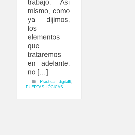
trabajo. Así
mismo, como
ya dijimos,
los
elementos
que
trataremos
en adelante,
no […]
Practica digital8
,
PUERTAS LÓGICAS.