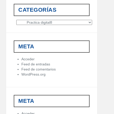
CATEGORÍAS
C
a
t
e
g
META
o
r
í
Acceder
a
Feed de entradas
s
Feed de comentarios
WordPress.org
META
Acceder