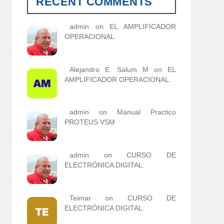
RECENT COMMENTS
o
r
í
admin
on
EL AMPLIFICADOR
a
OPERACIONAL.
s
Alejandro E. Salum M on
EL
AMPLIFICADOR OPERACIONAL.
admin
on
Manual Practico
PROTEUS VSM
admin
on
CURSO DE
ELECTRÓNICA DIGITAL.
Teimar on
CURSO DE
ELECTRÓNICA DIGITAL.