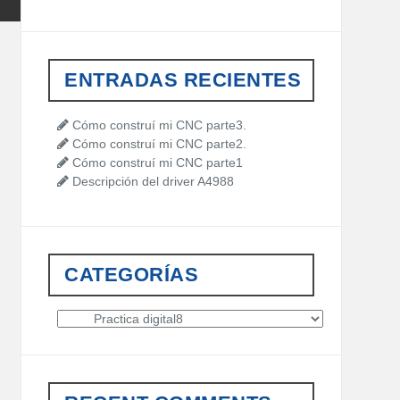
a
r
c
h
ENTRADAS RECIENTES
f
o
r
Cómo construí mi CNC parte3.
:
Cómo construí mi CNC parte2.
Cómo construí mi CNC parte1
Descripción del driver A4988
CATEGORÍAS
C
a
t
e
g