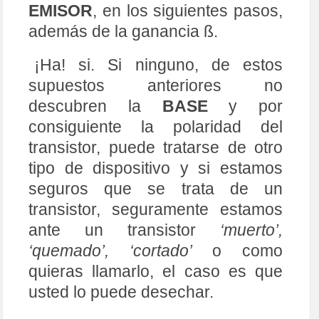
‘quemado’, ‘cortado’
o como
quieras llamarlo, el caso es que
usted lo puede desechar.
SEGUNDO PASO.
Vamos a identificar el
Colector
y
el
Emisor
. Cogemos con la punta
de prueba
ROJA
la patilla 1 del
transistor junto con la mano (en
contacto con los dedos), de forma
que hagan contacto los tres, como
se aprecia en la figura 6 y la punta
NEGRA
en la patilla 3 (estos dos,
sin tocarlos con las manos), el
polímetro muestra que no hay
paso de corriente o muy poca