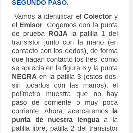
corriente. Ahora, acercaremos
la
punta de nuestra lengua
a la
patilla libre, patilla 2 del transistor
y observamos que el polímetro, ¡si
se desplaza!, nos indica la
amplificación, de la baja corriente
que le inyectamos por la base
(con la lengua) y por consiguiente,
el transistor está en buen estado.
Como digo, cuando acerquemos
con atención la lengua, para tocar
únicamente la patilla 2 libre, la
corriente fluirá entre la patilla 1 y la
patilla 3, la mencionada patilla 1