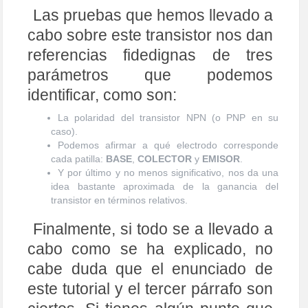
T
N
Proudly powered by WordPress
|
Theme:
FlyMag
by
A
Themeisle.
V
I
G
A
T
I
O
N