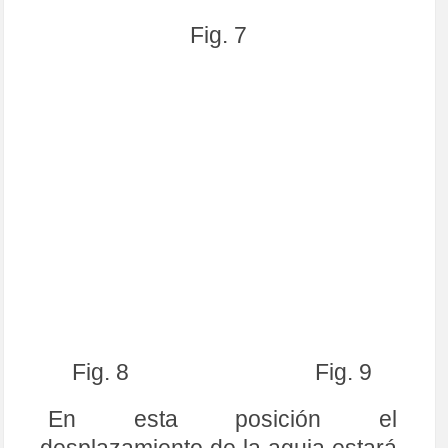
prueba es mayor, por supuesto
comparada con la ganancia de
otro transistor.
RESUMIENDO.
Las pruebas que hemos llevado a
cabo sobre este transistor nos dan
referencias fidedignas de tres
parámetros que podemos
identificar, como son:
La polaridad del transistor NPN (o PNP en su
caso).
Podemos afirmar a qué electrodo corresponde
cada patilla:
BASE
,
COLECTOR
y
EMISOR
.
Y por último y no menos significativo, nos da una
idea bastante aproximada de la ganancia del
transistor en términos relativos.