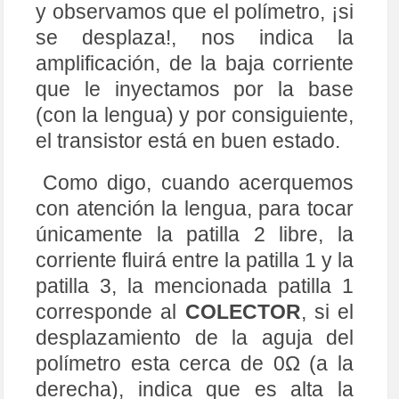
corresponde al
COLECTOR
, si el
desplazamiento de la aguja del
polímetro esta cerca de 0Ω (a la
derecha), indica que es alta la
ganancia, si por el contrario está
hacia los 50kΩ (a la izquierda),
puede que se trate del
EMISOR
,
pero vamos a cerciorarnos más
(ya que, si el transistor es de
Germanio, las corrientes de fuga
pueden confundirnos), porque que
la pequeña corriente que se le
aplica mediante la lengua a la
BASE
, será determinante para
indicarnos dicha situación.