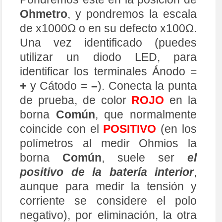
+
y Cátodo =
–
). Conecta la punta
de prueba, de color
ROJO
en la
borna
Común
, que normalmente
coincide con el
POSITIVO
(en los
polímetros al medir Ohmios la
borna
Común
, suele ser
el
positivo de la batería interior
,
aunque para medir la tensión y
corriente se considere el polo
negativo), por eliminación, la otra
borna ha de ser el
NEGATIVO
,
conéctele la punta de prueba
NEGRA
. Una las puntas para
ajusta al 0 Ω una vez ajustado
sepáralas para evitar descargar la