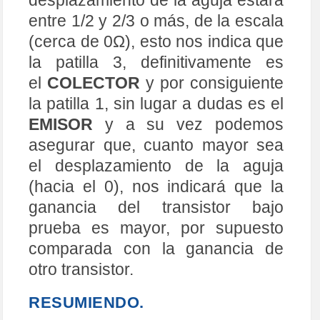
Finalmente, si todo se a llevado a
cabo como se ha explicado, no
cabe duda que el enunciado de
este tutorial y el tercer párrafo son
ciertos. Si tienes algún punto que
no te haya quedado claro, ponte
en contacto con el autor y tratará
de aclarártelo.
Analizador de Transistores
,
Prácticas de electrónica
Analizador
,
Transistores
P
←
UN
CÓDIGOS DE
SINTETIZADOR
COLORES.
→
O
MUSICAL.
S