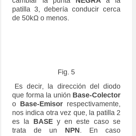
nos indica otra vez que, la patilla 2
es la
BASE
y en este caso se
trata de un
NPN
. En caso
contrario, si no es así, conectar la
punta
NEGRA
a la patilla 2 y la
punta
ROJA +
primero en la patilla
1, deberá conducir, entre 0 y
50kΩ. Ahora, cambiar la punta
ROJA
a la patilla 3, debería
conducir cerca de 50kΩ o menos,
la patilla 2 es la
BASE
y en este
caso, se trata de un
PNP
.
Si en alguno de los supuestos ha
ocurrido según se indica, se