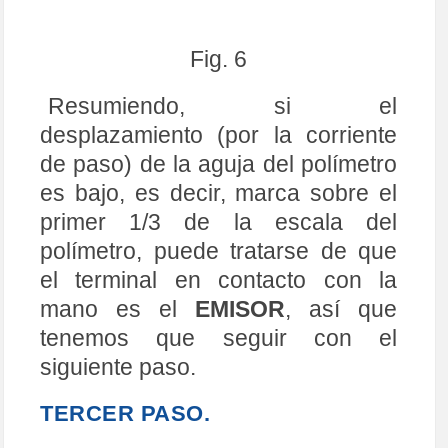
ROJA
con los dedos, ver la figura
7, a la patilla 3 y la punta
NEGRA
en la patilla 1 del transistor, no
habrá paso de corriente (fig.8).
Volver a contactar con la lengua
sobre la patilla libre 2, el
desplazamiento ahora ha de ser
mayor que en el caso anterior
(fig.9) (influye mucho la ganancia).
Fig. 7