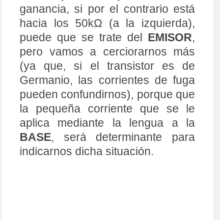
Fig. 6
Resumiendo, si el
desplazamiento (por la corriente
de paso) de la aguja del polímetro
es bajo, es decir, marca sobre el
primer 1/3 de la escala del
polímetro, puede tratarse de que
el terminal en contacto con la
mano es el
EMISOR
, así que
tenemos que seguir con el
siguiente paso.
TERCER PASO.
Conectar la punta de prueba