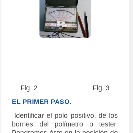
Fig. 2 Fig. 3
EL PRIMER PASO.
Identificar el polo positivo, de los
bornes del polímetro o tester.
Pondremos éste en la posición de
Ohmetro
, y pondremos la escala
de x1000Ω o en su defecto x100Ω.
Una vez identificado (puedes
utilizar un diodo LED, para
identificar los terminales Ánodo =