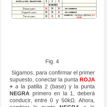
Fig. 4
Sigamos, para confirmar el primer
supuesto, conectar la punta
ROJA
+
a la patilla 2 (base) y la punta
NEGRA
primero en la 1, deberá
conducir, entre 0 y 50kΩ. Ahora,
cambiar la punta
NEGRA
a la
patilla 3, debería conducir cerca
de 50kΩ o menos.
Fig. 5
Es decir, la dirección del diodo
que forma la unión
Base-Colector
o
Base-Emisor
respectivamente,