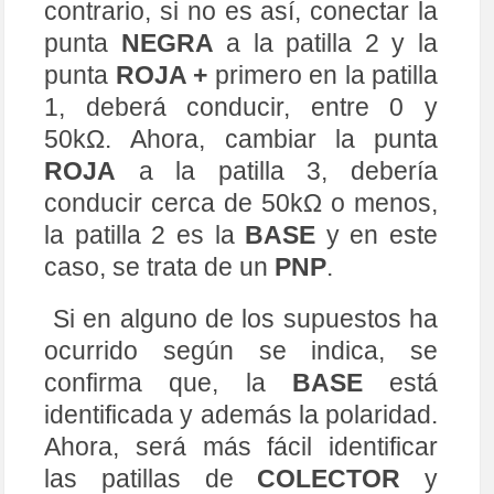
confirma que, la
BASE
está
identificada y además la polaridad.
Ahora, será más fácil identificar
las patillas de
COLECTOR
y
EMISOR
, en los siguientes pasos,
además de la ganancia ß.
¡Ha! si. Si ninguno, de estos
supuestos anteriores no
descubren la
BASE
y por
consiguiente la polaridad del
transistor, puede tratarse de otro
tipo de dispositivo y si estamos
seguros que se trata de un
transistor, seguramente estamos
ante un transistor
‘muerto’,