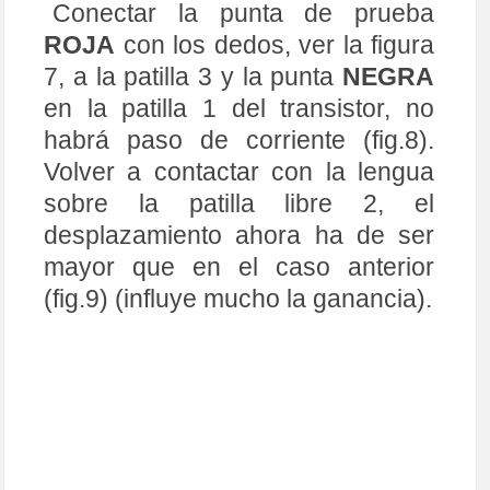
Fig. 8 Fig. 9
En esta posición el
desplazamiento de la aguja estará
entre 1/2 y 2/3 o más, de la escala
(cerca de 0Ω), esto nos indica que
la patilla 3, definitivamente es
el
COLECTOR
y por consiguiente
la patilla 1, sin lugar a dudas es el
EMISOR
y a su vez podemos
asegurar que, cuanto mayor sea
el desplazamiento de la aguja
(hacia el 0), nos indicará que la
ganancia del transistor bajo