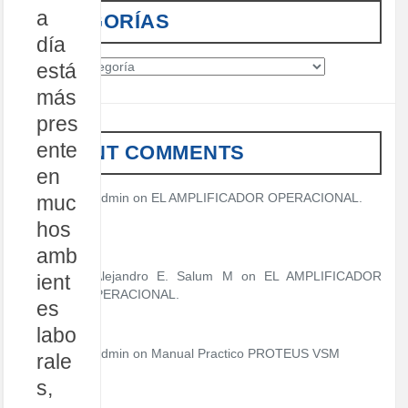
a
CATEGORÍAS
día
C
está
a
más
t
pres
e
g
ente
RECENT COMMENTS
o
en
r
í
admin
on
EL AMPLIFICADOR OPERACIONAL.
muc
a
hos
s
amb
Alejandro E. Salum M on
EL AMPLIFICADOR
ient
OPERACIONAL.
es
labo
admin
on
Manual Practico PROTEUS VSM
rale
s,