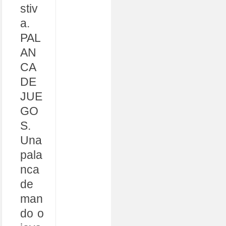
stiv
a.
PAL
AN
CA
DE
JUE
GO
S.
Una
pala
nca
de
man
do o