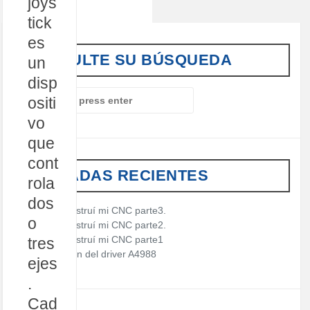
joys
tick
es
CONSULTE SU BÚSQUEDA
un
disp
S
ositi
e
vo
a
r
que
c
cont
h
ENTRADAS RECIENTES
f
rola
o
dos
r
Cómo construí mi CNC parte3.
:
o
Cómo construí mi CNC parte2.
Cómo construí mi CNC parte1
tres
Descripción del driver A4988
ejes
.
Cad