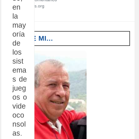
en
WordPress.org
la
may
oría
SOBRE MI…
de
los
sist
ema
s de
jueg
os o
vide
oco
nsol
as.