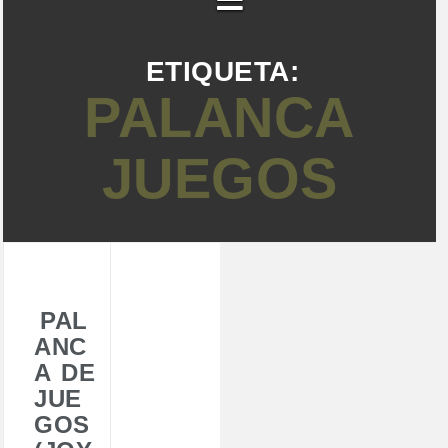
ETIQUETA:
PALANCA
JUEGOS
PAL
ANC
A DE
JUE
GOS