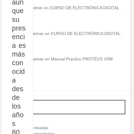
aun
admin
on
CURSO DE ELECTRÓNICA DIGITAL.
que
su
pres
Teimar on
CURSO DE ELECTRÓNICA DIGITAL.
enci
a es
más
Teimar on
Manual Practico PROTEUS VSM
con
ocid
a
des
de
los
META
año
Acceder
s
Feed de entradas
80,
Feed de comentarios