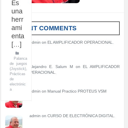
Es
una
herr
ami
RECENT COMMENTS
enta
admin
on
EL AMPLIFICADOR OPERACIONAL.
[…]
Palanca
de juegos
Alejandro E. Salum M on
EL AMPLIFICADOR
(Joystick)
,
OPERACIONAL.
Prácticas
de
electrónic
a
admin
on
Manual Practico PROTEUS VSM
admin
on
CURSO DE ELECTRÓNICA DIGITAL.