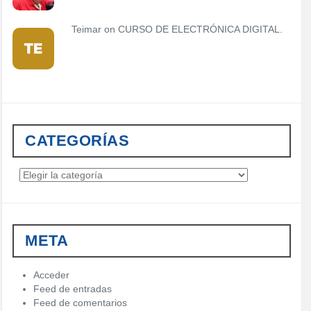
Teimar on
CURSO DE ELECTRÓNICA DIGITAL.
CATEGORÍAS
C
a
t
e
g
META
o
r
í
Acceder
a
Feed de entradas
s
Feed de comentarios