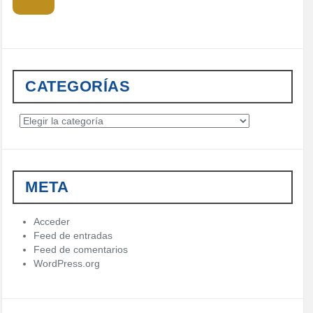
CATEGORÍAS
C
a
t
e
g
META
o
r
í
Acceder
a
Feed de entradas
s
Feed de comentarios
WordPress.org