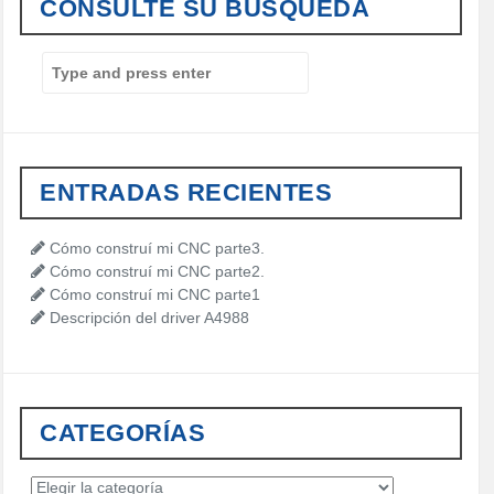
CONSULTE SU BÚSQUEDA
S
e
a
r
c
h
ENTRADAS RECIENTES
f
o
r
Cómo construí mi CNC parte3.
:
Cómo construí mi CNC parte2.
Cómo construí mi CNC parte1
Descripción del driver A4988
CATEGORÍAS
C