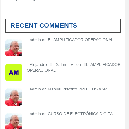
a
t
e
g
RECENT COMMENTS
o
r
í
admin
on
EL AMPLIFICADOR OPERACIONAL.
a
s
Alejandro E. Salum M on
EL AMPLIFICADOR
OPERACIONAL.
admin
on
Manual Practico PROTEUS VSM
admin
on
CURSO DE ELECTRÓNICA DIGITAL.