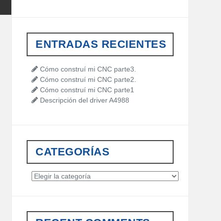
a
r
c
h
ENTRADAS RECIENTES
f
o
r
Cómo construí mi CNC parte3.
:
Cómo construí mi CNC parte2.
Cómo construí mi CNC parte1
Descripción del driver A4988
CATEGORÍAS
C
a
t
e
g