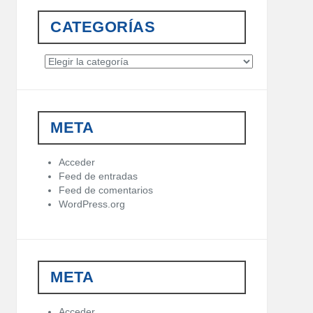
CATEGORÍAS
C
a
t
e
g
META
o
r
í
Acceder
a
Feed de entradas
s
Feed de comentarios
WordPress.org
META
Acceder