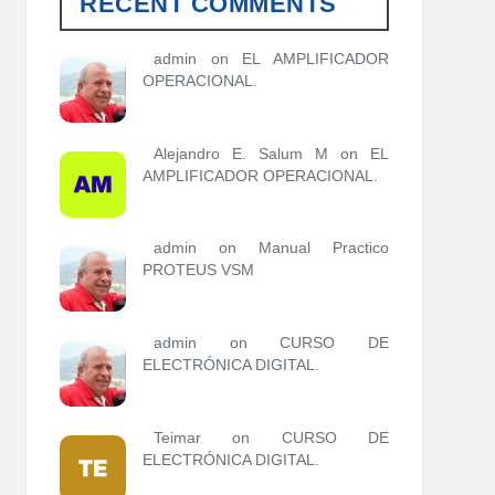
RECENT COMMENTS
o
r
í
admin
on
EL AMPLIFICADOR
a
OPERACIONAL.
s
Alejandro E. Salum M on
EL
AMPLIFICADOR OPERACIONAL.
admin
on
Manual Practico
PROTEUS VSM
admin
on
CURSO DE
ELECTRÓNICA DIGITAL.
Teimar on
CURSO DE
ELECTRÓNICA DIGITAL.