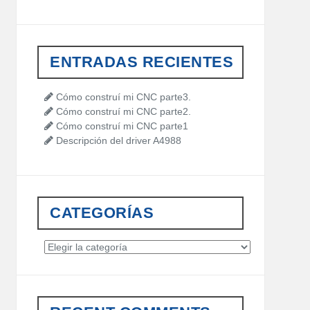
a
r
c
h
ENTRADAS RECIENTES
f
o
r
Cómo construí mi CNC parte3.
:
Cómo construí mi CNC parte2.
Cómo construí mi CNC parte1
Descripción del driver A4988
CATEGORÍAS
C
a
t
e
g