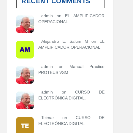
RECENT COMMENTS
o
r
í
admin
on
EL AMPLIFICADOR
a
OPERACIONAL.
s
Alejandro E. Salum M on
EL
AMPLIFICADOR OPERACIONAL.
admin
on
Manual Practico
PROTEUS VSM
admin
on
CURSO DE
ELECTRÓNICA DIGITAL.
Teimar on
CURSO DE
ELECTRÓNICA DIGITAL.