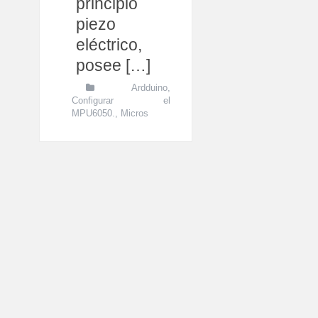
principio
piezo
eléctrico,
posee […]
Ardduino
,
Configurar el
MPU6050.
,
Micros