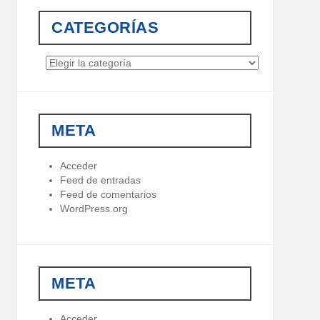
CATEGORÍAS
C
a
t
e
g
META
o
r
í
Acceder
a
Feed de entradas
s
Feed de comentarios
WordPress.org
META
Acceder