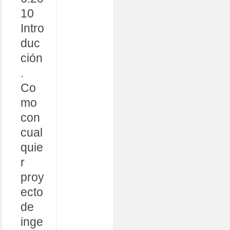
10
Intro
duc
ción
.
Co
mo
con
cual
quie
r
proy
ecto
de
inge