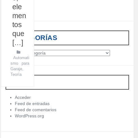
ele
men
tos
que
CATEGORÍAS
[…]
C
Automati
a
smo para
t
Garaje
,
e
Teoría
g
META
o
r
í
Acceder
a
Feed de entradas
s
Feed de comentarios
WordPress.org