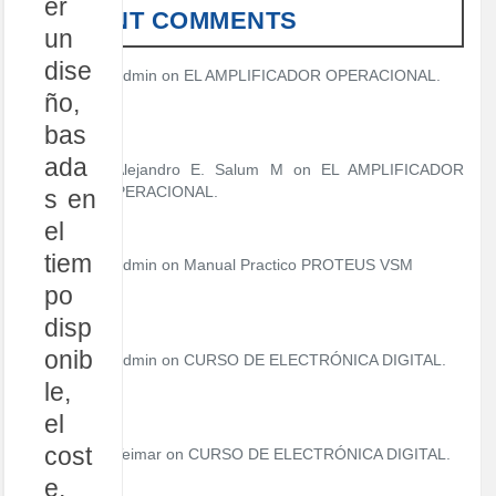
er
RECENT COMMENTS
un
dise
admin
on
EL AMPLIFICADOR OPERACIONAL.
ño,
bas
ada
Alejandro E. Salum M on
EL AMPLIFICADOR
OPERACIONAL.
s en
el
tiem
admin
on
Manual Practico PROTEUS VSM
po
disp
onib
admin
on
CURSO DE ELECTRÓNICA DIGITAL.
le,
el
cost
Teimar on
CURSO DE ELECTRÓNICA DIGITAL.
e,