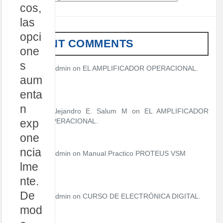
cos,
a
t
las
e
opci
g
RECENT COMMENTS
o
one
r
s
í
admin
on
EL AMPLIFICADOR OPERACIONAL.
a
aum
s
enta
n
Alejandro E. Salum M on
EL AMPLIFICADOR
OPERACIONAL.
exp
one
ncia
admin
on
Manual Practico PROTEUS VSM
lme
nte.
De
admin
on
CURSO DE ELECTRÓNICA DIGITAL.
mod