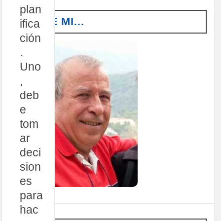
plan
SOBRE MI…
ifica
ción
.
Uno
,
deb
e
tom
ar
deci
sion
es
para
hac