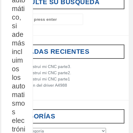
auto
CONSULTE SU BÚSQUEDA
máti
co,
S
e
si
a
ade
r
c
más
h
ENTRADAS RECIENTES
incl
f
o
uim
r
Cómo construí mi CNC parte3.
os
:
Cómo construí mi CNC parte2.
los
Cómo construí mi CNC parte1
auto
Descripción del driver A4988
mati
smo
s
CATEGORÍAS
elec
tróni
C