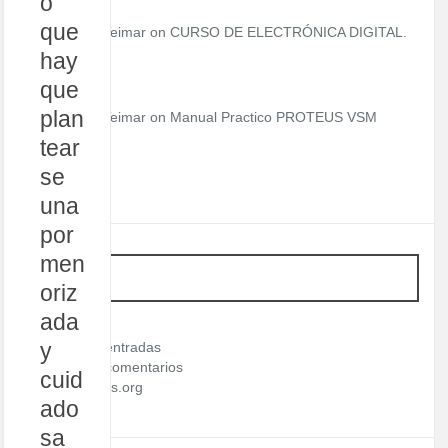
o
que
Teimar on
CURSO DE ELECTRÓNICA DIGITAL.
hay
que
plan
Teimar on
Manual Practico PROTEUS VSM
tear
se
una
por
men
META
oriz
ada
Acceder
y
Feed de entradas
Feed de comentarios
cuid
WordPress.org
ado
sa