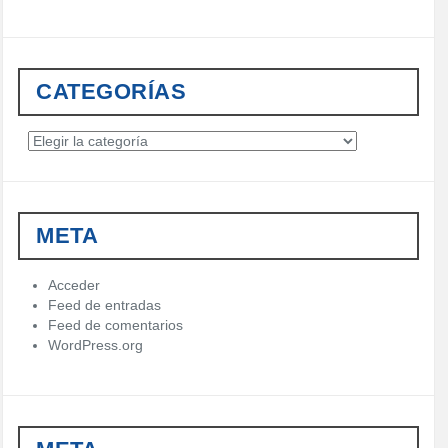
CATEGORÍAS
C
a
t
e
g
META
o
r
í
Acceder
a
Feed de entradas
s
Feed de comentarios
WordPress.org