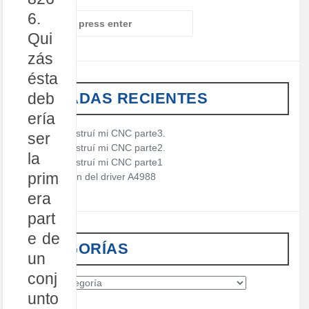
6.
S
e
Qui
a
zás
r
c
ésta
h
ENTRADAS RECIENTES
deb
f
o
ería
r
Cómo construí mi CNC parte3.
ser
:
Cómo construí mi CNC parte2.
la
Cómo construí mi CNC parte1
prim
Descripción del driver A4988
era
part
e de
CATEGORÍAS
un
conj
C
unto
a