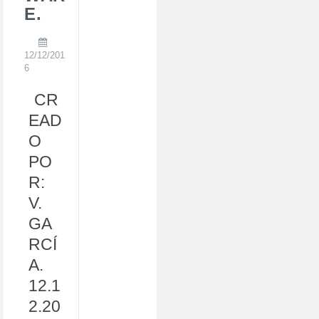
E.
12/12/201
6
CR
EAD
O
PO
R:
V.
GA
RCÍ
A.
12.1
2.20