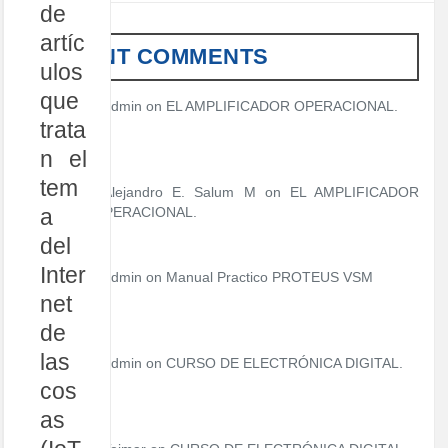
t
de
e
artíc
g
RECENT COMMENTS
o
ulos
r
que
í
admin
on
EL AMPLIFICADOR OPERACIONAL.
a
trata
s
n el
tem
Alejandro E. Salum M on
EL AMPLIFICADOR
OPERACIONAL.
a
del
Inter
admin
on
Manual Practico PROTEUS VSM
net
de
las
admin
on
CURSO DE ELECTRÓNICA DIGITAL.
cos
as