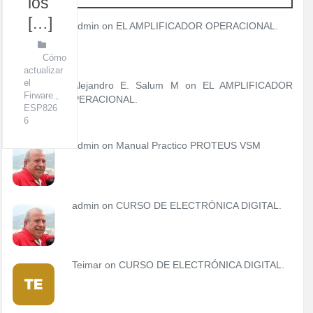
los
[…]
admin
on
EL AMPLIFICADOR OPERACIONAL.
Cómo
actualizar
el
Alejandro E. Salum M on
EL AMPLIFICADOR
Firware.
,
OPERACIONAL.
ESP826
6
admin
on
Manual Practico PROTEUS VSM
admin
on
CURSO DE ELECTRÓNICA DIGITAL.
Teimar on
CURSO DE ELECTRÓNICA DIGITAL.