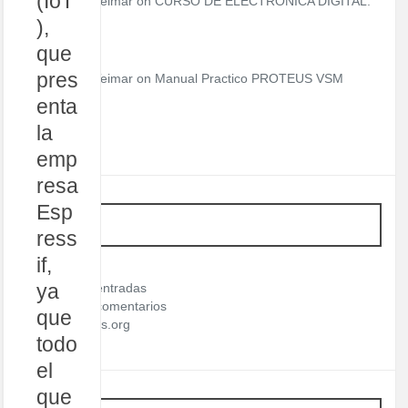
(IoT
Teimar on
CURSO DE ELECTRÓNICA DIGITAL.
),
que
pres
Teimar on
Manual Practico PROTEUS VSM
enta
la
emp
resa
Esp
META
ress
if,
Acceder
ya
Feed de entradas
Feed de comentarios
que
WordPress.org
todo
el
que