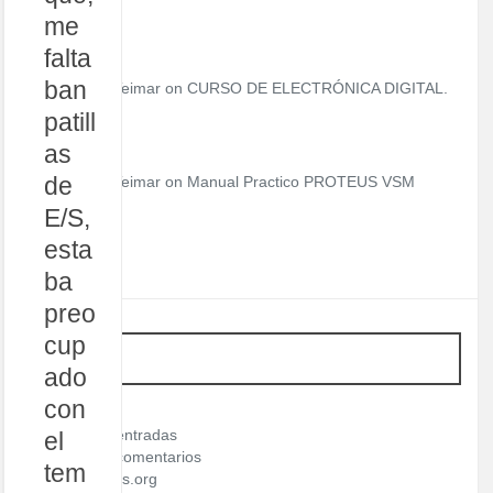
me
falta
ban
Teimar on
CURSO DE ELECTRÓNICA DIGITAL.
patill
as
de
Teimar on
Manual Practico PROTEUS VSM
E/S,
esta
ba
preo
cup
META
ado
con
Acceder
Feed de entradas
el
Feed de comentarios
tem
WordPress.org