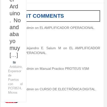
Ard
uino
RECENT COMMENTS
. No
and
admin
on
EL AMPLIFICADOR OPERACIONAL.
aba
yo
muy
Alejandro E. Salum M on
EL AMPLIFICADOR
OPERACIONAL.
[…]
Ardduino
,
admin
on
Manual Practico PROTEUS VSM
Expansor
de
Puertos
con el
PCF8574
,
admin
on
CURSO DE ELECTRÓNICA DIGITAL.
Micros