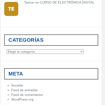
Teimar on
CURSO DE ELECTRÓNICA DIGITAL.
CATEGORÍAS
C
a
t
e
g
META
o
r
í
Acceder
a
Feed de entradas
s
Feed de comentarios
WordPress.org