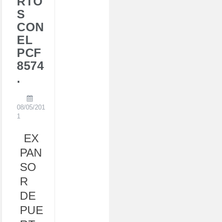
RTO
S
CON
EL
PCF
8574
.
08/05/201
1
EX
PAN
SO
R
DE
PUE