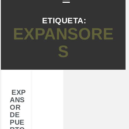
ETIQUETA:
EXPANSORE
S
EXP
ANS
OR
DE
PUE