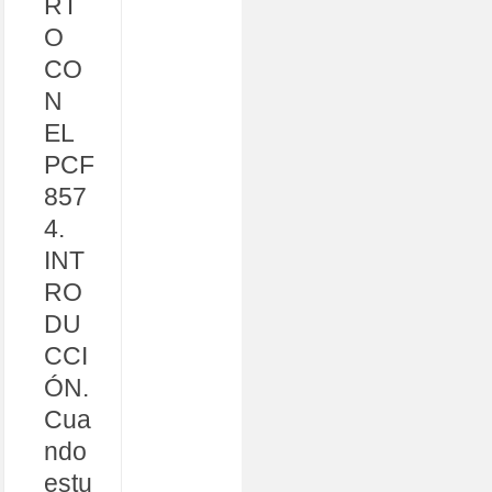
RT
O
CO
N
EL
PCF
857
4.
INT
RO
DU
CCI
ÓN.
Cua
ndo
estu