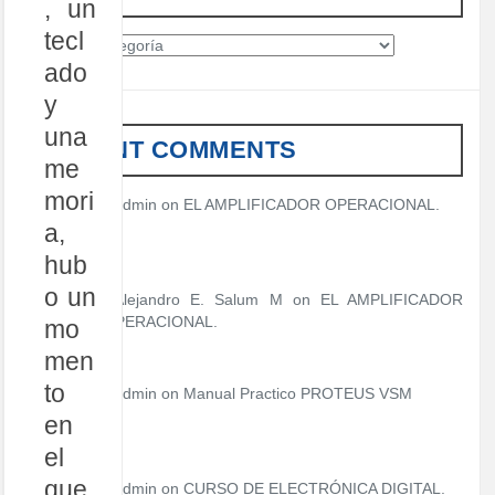
, un
tecl
C
a
ado
t
y
e
una
g
RECENT COMMENTS
o
me
r
mori
í
admin
on
EL AMPLIFICADOR OPERACIONAL.
a
a,
s
hub
o un
Alejandro E. Salum M on
EL AMPLIFICADOR
OPERACIONAL.
mo
men
to
admin
on
Manual Practico PROTEUS VSM
en
el
que,
admin
on
CURSO DE ELECTRÓNICA DIGITAL.