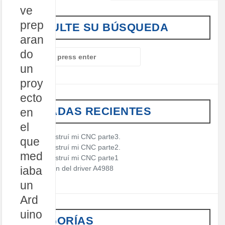
ve
prep
CONSULTE SU BÚSQUEDA
aran
do
S
e
un
a
proy
r
c
ecto
h
ENTRADAS RECIENTES
en
f
o
el
r
Cómo construí mi CNC parte3.
que
:
Cómo construí mi CNC parte2.
med
Cómo construí mi CNC parte1
iaba
Descripción del driver A4988
un
Ard
uino
CATEGORÍAS