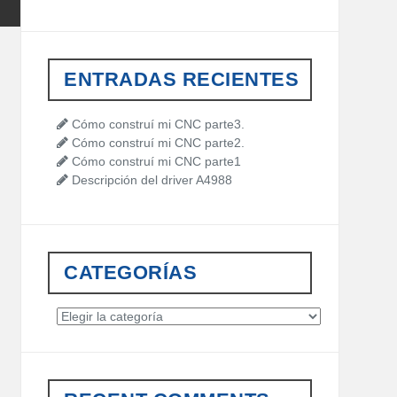
a
r
c
h
ENTRADAS RECIENTES
f
o
r
Cómo construí mi CNC parte3.
:
Cómo construí mi CNC parte2.
Cómo construí mi CNC parte1
Descripción del driver A4988
CATEGORÍAS
C
a
t
e
g