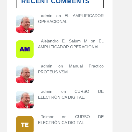
RECENT COMMENTS
o
r
í
admin
on
EL AMPLIFICADOR
a
OPERACIONAL.
s
Alejandro E. Salum M on
EL
AMPLIFICADOR OPERACIONAL.
admin
on
Manual Practico
PROTEUS VSM
admin
on
CURSO DE
ELECTRÓNICA DIGITAL.
Teimar on
CURSO DE
ELECTRÓNICA DIGITAL.