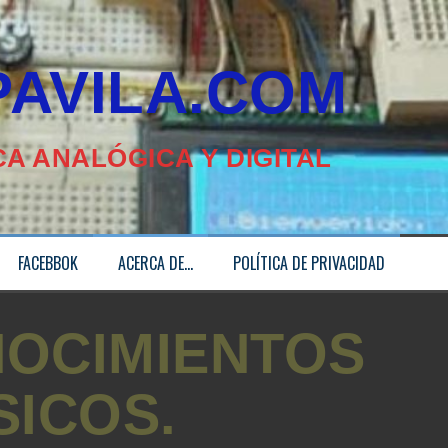
ILA.COM
A ANALÓGICA Y DIGITAL
FACEBBOK
ACERCA DE…
POLÍTICA DE PRIVACIDAD
OCIMIENTOS
SICOS.