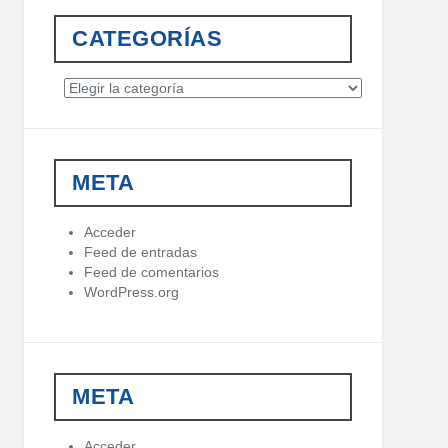
CATEGORÍAS
C
a
t
e
g
META
o
r
í
Acceder
a
Feed de entradas
s
Feed de comentarios
WordPress.org
META
Acceder