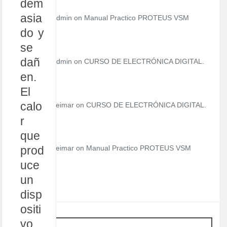
dem
asia
admin
on
Manual Practico PROTEUS VSM
do y
se
dañ
admin
on
CURSO DE ELECTRÓNICA DIGITAL.
en.
El
calo
Teimar on
CURSO DE ELECTRÓNICA DIGITAL.
r
que
prod
Teimar on
Manual Practico PROTEUS VSM
uce
un
disp
ositi
vo