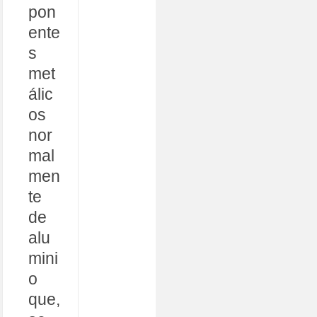
pon
ente
s
met
álic
os
nor
mal
men
te
de
alu
mini
o
que,