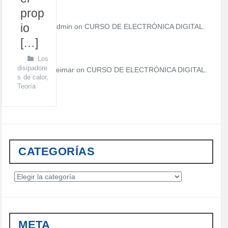
prop
io
admin
on
CURSO DE ELECTRÓNICA DIGITAL.
[…]
Los
disipadore
Teimar on
CURSO DE ELECTRÓNICA DIGITAL.
s de calor
,
Teoría
CATEGORÍAS
C
a
t
e
g
META
o