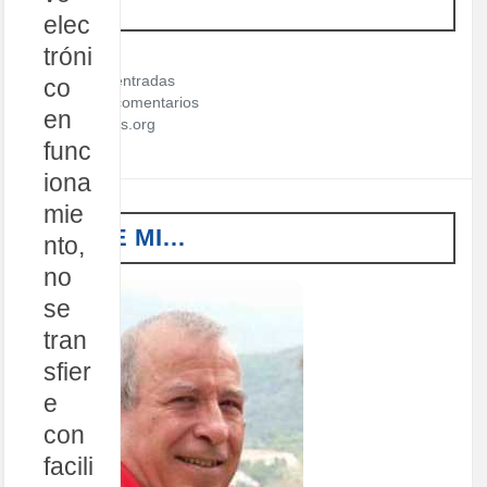
META
elec
tróni
Acceder
Feed de entradas
co
Feed de comentarios
en
WordPress.org
func
iona
mie
SOBRE MI…
nto,
no
se
tran
sfier
e
con
facili