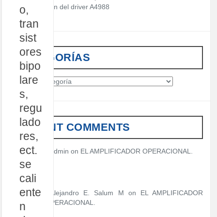
Descripción del driver A4988
o,
tran
sist
ores
CATEGORÍAS
bipo
lare
C
a
s,
t
regu
e
lado
g
RECENT COMMENTS
o
res,
r
ect.
í
admin
on
EL AMPLIFICADOR OPERACIONAL.
a
se
s
cali
ente
Alejandro E. Salum M on
EL AMPLIFICADOR
OPERACIONAL.
n