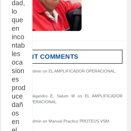
dad,
lo
que
en
inco
ntab
les
RECENT COMMENTS
oca
sion
admin
on
EL AMPLIFICADOR OPERACIONAL.
es
prod
uce
Alejandro E. Salum M on
EL AMPLIFICADOR
OPERACIONAL.
dañ
os
en
admin
on
Manual Practico PROTEUS VSM
el