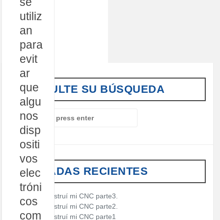
se
utiliz
an
para
evit
ar
que
CONSULTE SU BÚSQUEDA
algu
nos
S
e
disp
a
ositi
r
c
vos
h
ENTRADAS RECIENTES
elec
f
o
tróni
r
Cómo construí mi CNC parte3.
cos
:
Cómo construí mi CNC parte2.
com
Cómo construí mi CNC parte1