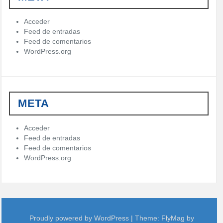
r
í
Acceder
a
Feed de entradas
s
Feed de comentarios
WordPress.org
META
Acceder
Feed de entradas
Feed de comentarios
WordPress.org
Proudly powered by WordPress
|
Theme:
FlyMag
by