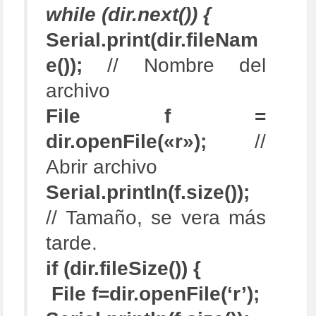
while (dir.next()) {
Serial.print(dir.fileNam
e());
// Nombre del
archivo
File f =
dir.openFile(«r»);
//
Abrir archivo
Serial.println(f.size());
// Tamaño, se vera más
tarde.
if (dir.fileSize()) {
File f=dir.openFile(‘r’);