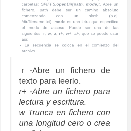
carpetas:
SPIFFS.openDir(path, mode);
. Abre un
fichero, path debe ser un camino absoluto
comenzando con un slash (p.ej.
/dir/filename.txt),
mode
es una letra que especifica
el modo de acceso. Puede ser una de las
siguientes:
r
,
w
,
a
,
r+
,
w+
,
a+
, que se puede usar
así:
La secuencia se coloca en el comienzo del
archivo.
r -Abre un fichero de
texto para leerlo.
r+ -Abre un fichero para
lectura y escritura.
w Trunca en fichero con
una longitud cero o crea