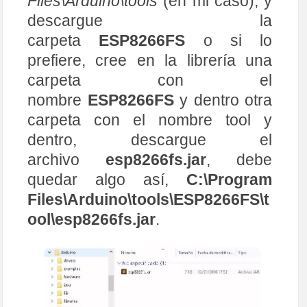
Files\Arduino\tools
(en mi caso), y
descargue la
carpeta
ESP8266FS
o si lo
prefiere, cree en la librería una
carpeta con el
nombre
ESP8266FS
y dentro otra
carpeta con el nombre tool y
dentro, descargue el
archivo
esp8266fs.jar
, debe
quedar algo así,
C:\Program
Files\Arduino\tools\ESP8266FS\t
ool\esp8266fs.jar
.