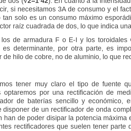
de dos (
√2=1’42
). En cuanto a la intensida
ecir, si necesitamos 3A de consumo y el fact
o tan solo es un consumo máximo esporád
factor raíz cuadrada de dos, lo que indica un
los de armadura F o E-I y los toroidales 
o es determinante, por otra parte, es imp
de hilo de cobre, no de aluminio, lo que red
bemos tener muy claro el tipo de fuente 
s optaremos por una rectificación de med
gador de baterías sencillo y económico, e
isponer de un rectificador de onda comple
n han de poder disipar la potencia máxima
tes rectificadores que suelen tener parte 