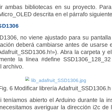
ir ambas bibliotecas en su proyecto. Para
Micro_OLED descrita en el párrafo siguiente
SD1306
D1306, no viene ajustado para su pantall
ización deberá cambiarse antes de usarse e
a Adafruit_SSD1306.h!»). Abra la carpeta y
omente la línea #define SSD1306_128_32 
 archivo.
Fig. 6 Modificar librería Adafruit_SSD1306.h
teníamos abierto el Arduino durante la inst
 necesitamos averiguar la dirección i2c de