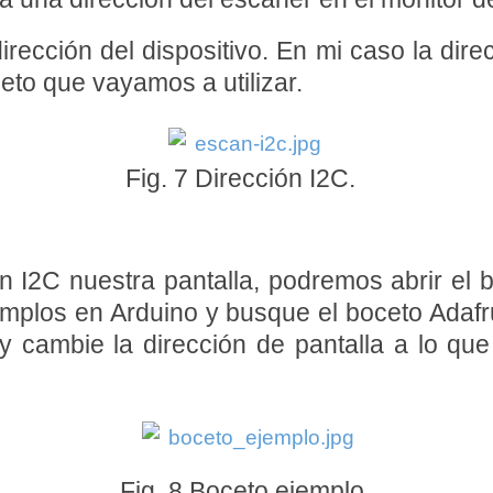
munication.
dirección del dispositivo. En mi caso la dir
esses
eto que vayamos a utilizar.
 be seen properly.
Fig. 7 Dirección I2C.
al monitor
I2C nuestra pantalla, podremos abrir el b
emplos en Arduino y busque el boceto Adaf
 cambie la dirección de pantalla a lo que
+
)
Fig. 8 Boceto ejemplo.