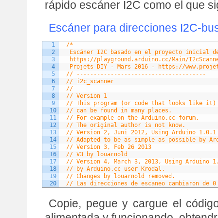
rápido escáner I2C como el que si
Escáner para direcciones I2C-bu
1
/*
2
 Escáner I2C basado en el proyecto inicial d
3
 https://playground.arduino.cc/Main/I2cScann
4
 Projets DIY - Mars 2016 - https://www.proje
5
// --------------------------------------
6
// i2c_scanner
7
//
8
// Version 1
9
// This program (or code that looks like it)
10
// can be found in many places.
11
// For example on the Arduino.cc forum.
12
// The original author is not know.
13
// Version 2, Juni 2012, Using Arduino 1.0.1
14
// Adapted to be as simple as possible by Ar
15
// Version 3, Feb 26 2013
16
// V3 by louarnold
17
// Version 4, March 3, 2013, Using Arduino 1
18
// by Arduino.cc user Krodal.
19
// Changes by louarnold removed.
20
// Las direcciones de escaneo cambiaron de 0
21
// según el escáner i2c de Nick Gammon
22
// https://www.gammon.com.au/forum/?id=10896
Copie, pegue y cargue el código
23
// Version 5, March 28, 2013
24
// As version 4, but address scans now to 12
alimentada y funcionando, obtendrá