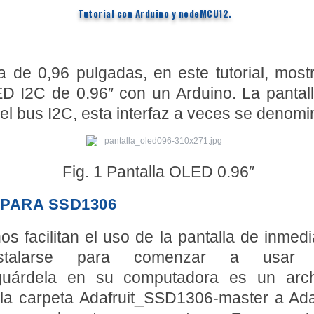
Tutorial con Arduino y nodeMCU12.
 de 0,96 pulgadas, en este tutorial, mos
D I2C de 0.96″ con un Arduino. La pantal
 el bus I2C, esta interfaz a veces se denomi
Fig. 1 Pantalla OLED 0.96″
 PARA SSD1306
 facilitan el uso de la pantalla de inmedia
nstalarse para comenzar a usar 
árdela en su computadora es un archi
la carpeta Adafruit_SSD1306-master a Ada