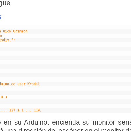
gue.
s
e Nick Grammon 
er
tsdiy.fr
duino.cc user Krodal
.0.3
 ... 127 a 1 ... 119, 
 en su Arduino, encienda su monitor serie
7.
 una dirección del escáner en el monitor de