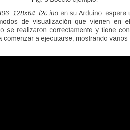
306_128x64_i2c.ino
en su Arduino, espere 
odos de visualización que vienen en el
lo se realizaron correctamente y tiene con
 esta dirección 0x"
)
;
a comenzar a ejecutarse, mostrando varios g
ección 0x"
)
;
sitivo I2C\n"
)
;
n