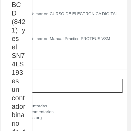
BC
D
Teimar on
CURSO DE ELECTRÓNICA DIGITAL.
(842
1) y
es
Teimar on
Manual Practico PROTEUS VSM
el
SN7
4LS
193
es
META
un
cont
Acceder
ador
Feed de entradas
Feed de comentarios
bina
WordPress.org
rio