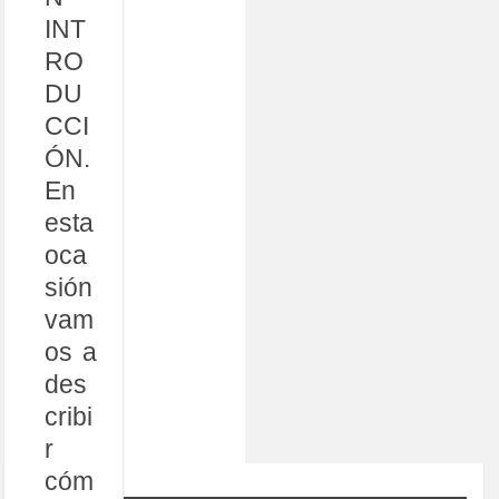
INT
RO
DU
CCI
ÓN.
En
esta
oca
sión
vam
os a
des
cribi
r
cóm