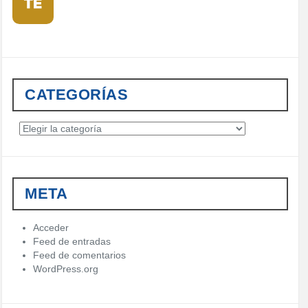
CATEGORÍAS
C
a
t
e
g
META
o
r
í
Acceder
a
Feed de entradas
s
Feed de comentarios
WordPress.org