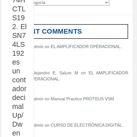
74H
C
CTL
a
t
S19
e
2. El
g
RECENT COMMENTS
o
SN7
r
4LS
í
admin
on
EL AMPLIFICADOR OPERACIONAL.
a
192
s
es
un
Alejandro E. Salum M on
EL AMPLIFICADOR
cont
OPERACIONAL.
ador
deci
admin
on
Manual Practico PROTEUS VSM
mal
Up/
Dw
admin
on
CURSO DE ELECTRÓNICA DIGITAL.
en