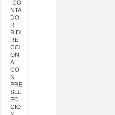
CO
NTA
DO
R
BIDI
RE
CCI
ON
AL
CO
N
PRE
SEL
EC
CIÓ
N