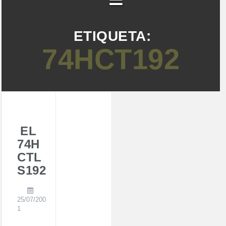
ETIQUETA:
74HCT192
EL
74H
CTL
S192
25/07/200
1