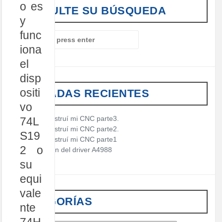
o es
CONSULTE SU BÚSQUEDA
y
func
S
e
iona
a
el
r
c
disp
h
ositi
ENTRADAS RECIENTES
f
o
vo
r
Cómo construí mi CNC parte3.
74L
:
Cómo construí mi CNC parte2.
S19
Cómo construí mi CNC parte1
2 o
Descripción del driver A4988
su
equi
vale
CATEGORÍAS
nte