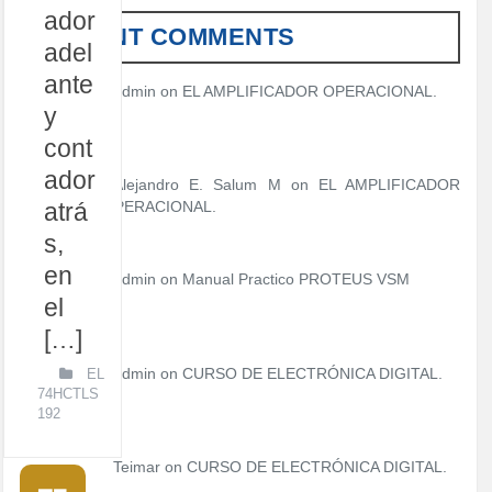
ador
RECENT COMMENTS
adel
ante
admin
on
EL AMPLIFICADOR OPERACIONAL.
y
cont
ador
Alejandro E. Salum M on
EL AMPLIFICADOR
atrá
OPERACIONAL.
s,
en
admin
on
Manual Practico PROTEUS VSM
el
[…]
admin
on
CURSO DE ELECTRÓNICA DIGITAL.
EL
74HCTLS
192
Teimar on
CURSO DE ELECTRÓNICA DIGITAL.