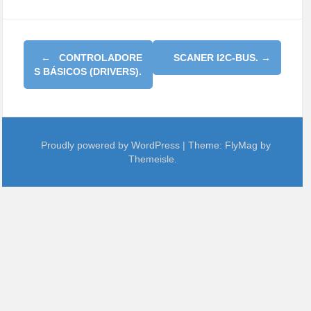
P
←
CONTROLADORE
SCANER I2C-BUS.
→
S BÁSICOS (DRIVERS).
O
S
T
N
Proudly powered by WordPress
|
Theme:
FlyMag
by
Themeisle.
A
V
I
G
A
T
I