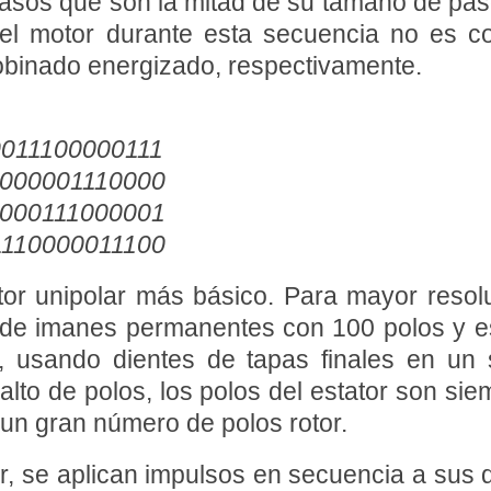
sos que son la mitad de su tamaño de paso
el motor durante esta secuencia no es c
obinado energizado, respectivamente.
0011100000111
1000001110000
0000111000001
1110000011100
otor unipolar más básico. Para mayor resolu
 de imanes permanentes con 100 polos y e
s, usando dientes de tapas finales en un
 alto de polos, los polos del estator son 
 un gran número de polos rotor.
ar, se aplican impulsos en secuencia a sus