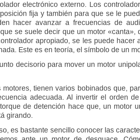
rolador electrónico externo. Los controlad
osición fija y también para que se le pued
den hacer avanzar a frecuencias de audi
 que se suele decir que un motor «canta», d
ontrolador apropiado, se les puede hacer a
nada. Este es en teoría, el símbolo de un mo
punto decisorio para mover un motor unipola
motores, tienen varios bobinados que, par
uencia adecuada. Al invertir el orden de
l torque de detención hace que, un motor u
tá girando.
o, es bastante sencillo conocer las caracter
mos ante un motor de desguace. Cómo 